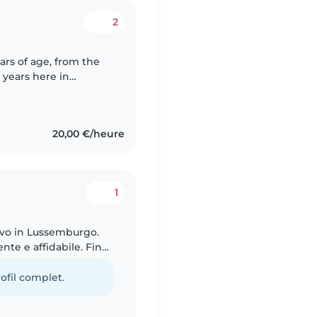
2
ars of age, from the
 years here in
, friendly, funny and
20,00 €/heure
1
vivo in Lussemburgo.
nte e affidabile. Fin
 materno e mi è
ofil complet.