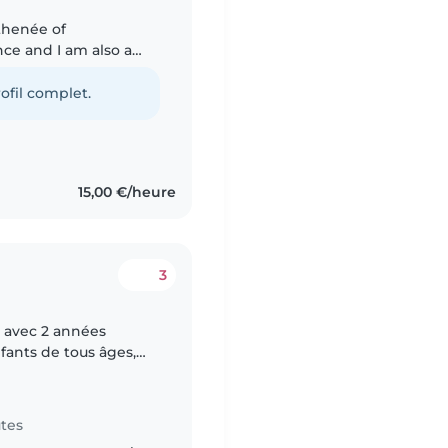
Athenée of
ce and I am also a
. I have a lot of
ofil complet.
15,00 €/heure
3
s avec 2 années
nfants de tous âges,
 parle couramment 5
tes