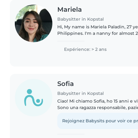
Mariela
Babysitter in Kopstal
Hi, My name is Mariela Paladin, 27 ye
Philippines. I'm a nanny for almost 2
Luxembourg. I'm responsible, caring
calm. I speak..
Expérience: > 2 ans
Sofia
Babysitter in Kopstal
Ciao! Mi chiamo Sofia, ho 15 anni e 
Sono una ragazza responsabile, pazie
da piccola ho avuto un forte istinto
sempre piaciuto..
Rejoignez Babysits pour voir ce pr