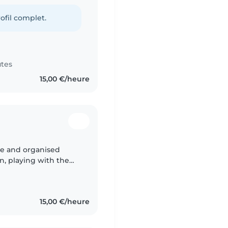
iers. J'ai également
ofil complet.
utes
15,00 €/heure
ate and organised
ren, playing with them
nment. Although my
15,00 €/heure