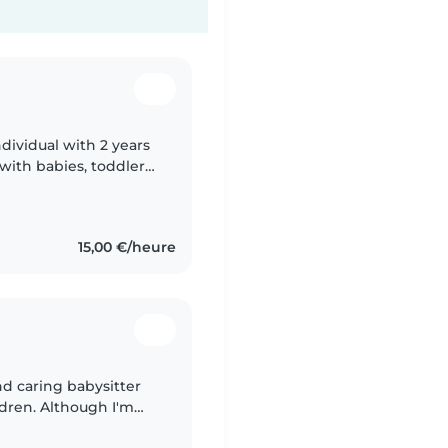
ndividual with 2 years
with babies, toddlers,
I hold a Cambridge A
15,00 €/heure
and caring babysitter
ldren. Although I'm
caring for toddlers,