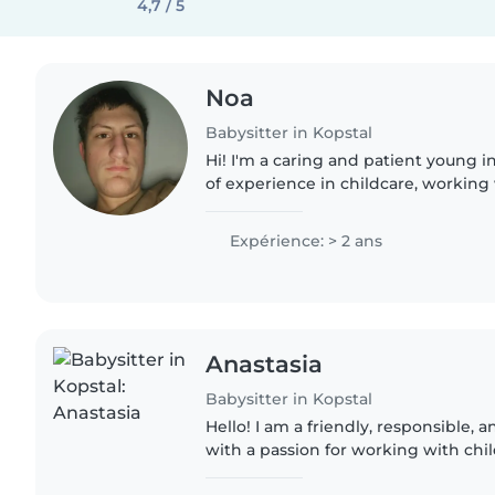
4,7 / 5
Noa
Babysitter in Kopstal
Hi! I'm a caring and patient young i
of experience in childcare, working 
preschoolers, and gradeschoolers. 
level and..
Expérience: > 2 ans
Anastasia
Babysitter in Kopstal
Hello! I am a friendly, responsible, 
with a passion for working with chi
only 19 years old, I have experience 