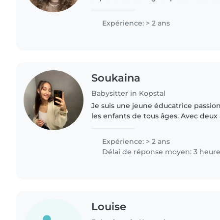
family members and some family friends. I'm resp
creative, and..
Expérience: > 2 ans
Soukaina
Babysitter in Kopstal
Je suis une jeune éducatrice passion
les enfants de tous âges. Avec deux
j'ai aidé des enfants de 1 à 15 ans à
compétences..
Expérience: > 2 ans
Délai de réponse moyen: 3 heur
Louise