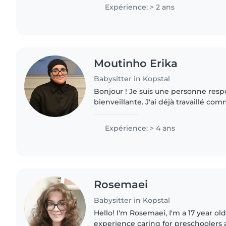
Expérience: > 2 ans
Moutinho Erika
Babysitter in Kopstal
Bonjour ! Je suis une personne resp
bienveillante. J'ai déjà travaillé co
j'aime beaucoup m'occuper des enfa
veiller à leur..
Expérience: > 4 ans
Rosemaei
Babysitter in Kopstal
Hello! I'm Rosemaei, I'm a 17 year ol
experience caring for preschoolers