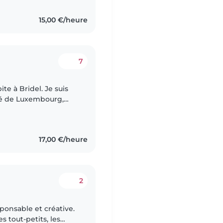
15,00 €/heure
7
 Bridel. Je suis
ité de Luxembourg,
J’aime être avec les
17,00 €/heure
2
sponsable et créative.
es tout-petits, les