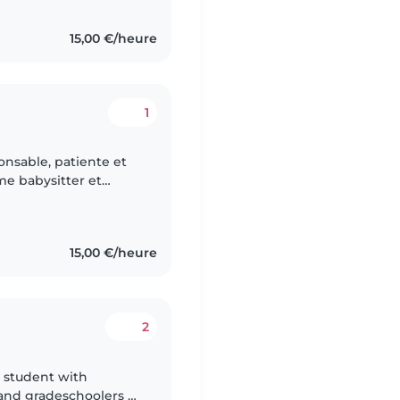
15,00 €/heure
1
onsable, patiente et
mme babysitter et
nts, jouer avec eux et
15,00 €/heure
2
d student with
 and gradeschoolers of