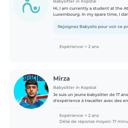
Babysitter in Kopstal
Hi, I am currently a student at the 
Luxembourg. In my spare time, I dan
scouts leader for children aged 5 to 7
experience working with..
Rejoignez Babysits pour voir ce pr
Expérience: > 2 ans
Mirza
Babysitter in Kopstal
Je suis un jeune babysitter de 17 an
d'expérience à travailler avec des e
des tout-petits aux adolescents. Je
langues : anglais,..
Expérience: > 2 ans
Délai de réponse moyen: 17 minu