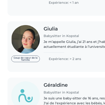
preschoolers,..
Expérience: < 1 an
Giulia
Babysitter in Kopstal
Je m’appelle Giulia, j’ai 21 ans et j’habite à
actuellement étudiante à l’univers
donc ma disponibilité varie un peu. 
enfants..
Coup de cœur de la
Expérience: > 2 ans
famille
Géraldine
Babysitter in Kopstal
Je suis une baby-sitter de 16 ans, re
J'ai de l'expérience avec les bébés, l