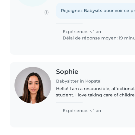
enfants d'âge préscolaire et les écol
une..
Rejoignez Babysits pour voir ce pr
(1)
Expérience: < 1 an
Délai de réponse moyen: 19 min
Sophie
Babysitter in Kopstal
Hello! I am a responsible, affection
student. I love taking care of child
and creating a safe and fun enviro
experience is..
Expérience: < 1 an