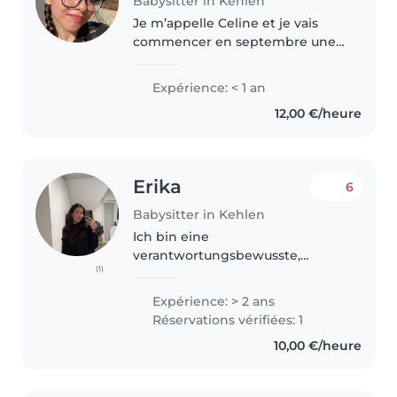
Babysitter in Kehlen
Je m’appelle Celine et je vais
commencer en septembre une
formation de trois ans pour
obtenir le diplôme d’éducatrice
Expérience: < 1 an
diplômée. Travailler avec les
12,00 €/heure
enfants est une vraie passion
pour..
Erika
6
Babysitter in Kehlen
Ich bin eine
verantwortungsbewusste,
(1)
geduldige und einfühlsame
Person und habe große Freude
Expérience: > 2 ans
daran, mich um Kinder zu
Réservations vérifiées: 1
kümmern. Ich habe mein
10,00 €/heure
Babysitter-Diplom erworben
und studiere..