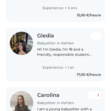
summer to take care children
from toddler age to teenager. I
Expérience: > 3 ans
have experience looking after
15,00 €/heure
neurodivergent youth, am very..
Gledia
Babysitter in Kehlen
Hi! I'm Gledia, I'm 18 and a
friendly, responsible student
living in Luxembourg. I'm
currently in a sciences naturelles
Expérience: < 1 an
class, where I've learned all the
17,00 €/heure
information and practical..
Carolina
1
Babysitter in Kehlen
I am a young babysitter with a