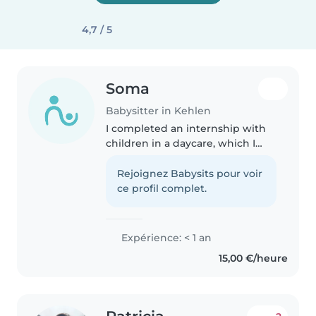
4,7 / 5
Soma
Babysitter in Kehlen
I completed an internship with
children in a daycare, which I
truly enjoyed. I really liked
working with children, and the
Rejoignez Babysits pour voir
staff trusted me and appreciated
ce profil complet.
my work. I am a kind, patient,..
Expérience: < 1 an
15,00 €/heure