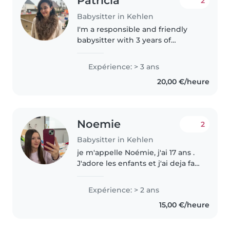
Patricia
2
Babysitter in Kehlen
I'm a responsible and friendly
babysitter with 3 years of
experience caring for babies,
toddlers, preschoolers, and
Expérience: > 3 ans
teenagers. I have a Master's in
20,00 €/heure
Public Administration and am
First..
Noemie
2
Babysitter in Kehlen
je m'appelle Noémie, j'ai 17 ans .
J'adore les enfants et j'ai deja fait
2 fois un stage dans une maison
relais . J'ai deux chats . Je danse
Expérience: > 2 ans
depuis toute petite et je suis
15,00 €/heure
sportive..