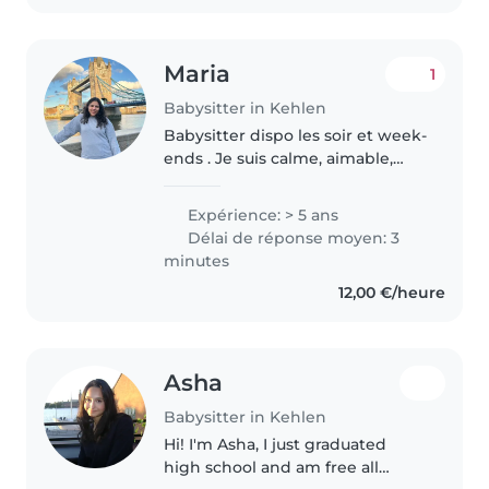
Maria
1
Babysitter in Kehlen
Babysitter dispo les soir et week-
ends . Je suis calme, aimable,
patiente et flexible. N'hésitez pas
à me contacter. Bonjour, chère
Expérience: > 5 ans
famille. Je m'appelle Maria Clara,
Délai de réponse moyen: 3
j'ai 26 ans..
minutes
12,00 €/heure
Asha
Babysitter in Kehlen
Hi! I'm Asha, I just graduated
high school and am free all