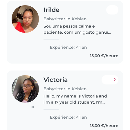
Irilde
Babysitter in Kehlen
Sou uma pessoa calma e
paciente, com um gosto genuíno
por cuidar de crianças. Gosto de
conversar com elas, ouvir o que
Expérience: < 1 an
têm para dizer e criar um
15,00 €/heure
ambiente seguro, tranquilo e
divertido...
Victoria
2
Babysitter in Kehlen
Hello, my name is Victoria and
i'm a 17 year old student. I'm
(1)
responsible and patient. I might
be shy at first but i'll open up
Expérience: < 1 an
fairly quickly. I enjoy helping
15,00 €/heure
others, and I've always..