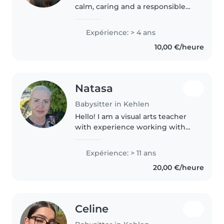
calm, caring and a responsible
temperament. Although I don’t
yet have professional
Expérience: > 4 ans
experience, I have already cared
10,00 €/heure
for my nieces and nephew. I
hold..
Natasa
Babysitter in Kehlen
Hello! I am a visual arts teacher
with experience working with
children from 3 to 15 years old.
I'm patient, kind and happy
Expérience: > 11 ans
woman. Always with a smile. I
20,00 €/heure
am currently looking for job..
Celine