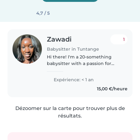
4,7 / 5
Zawadi
1
Babysitter in Tuntange
Hi there! I'm a 20-something
babysitter with a passion for
working with kids of all ages and
comfortable with pets, chores,
Expérience: < 1 an
and helping with homework. I
15,00 €/heure
speak English and French and..
Dézoomer sur la carte pour trouver plus de
résultats.