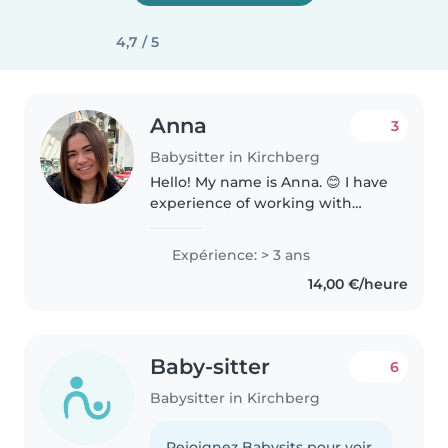
4,7 / 5
Anna
3
Babysitter in Kirchberg
Hello! My name is Anna. 😊 I have
experience of working with
children, both individually with
children and in a kindergarten
Expérience: > 3 ans
with many children's. I speak:
14,00 €/heure
Ukrainian, Russian, English..
Baby-sitter
6
Babysitter in Kirchberg
Rejoignez Babysits pour voir