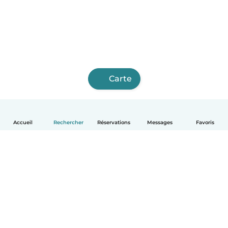
Carte
Accueil
Rechercher
Réservations
Messages
Favoris
Français
Comment ça marche
Aide
Conditions et confidentialité
Tarifs