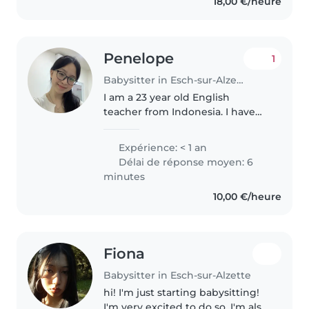
18,00 €/heure
enfants { entre 1 mois..
Penelope
1
Babysitter in Esch-sur-Alzette
I am a 23 year old English
teacher from Indonesia. I have
had many young students so I'm
comfortable interacting with
Expérience: < 1 an
them. I also get along well with
Délai de réponse moyen: 6
teenagers and older kids.
minutes
People..
10,00 €/heure
Fiona
Babysitter in Esch-sur-Alzette
hi! I'm just starting babysitting!
I'm very excited to do so. I'm also