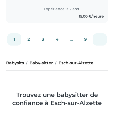
ans d'expérience en garde
d'enfants de tous âges. Je parle
Expérience: > 2 ans
couramment anglais et français.
15,00 €/heure
J'adore dessiner, lire des
histoires,..
1
2
3
4
...
9
Babysits
Baby-sitter
Esch-sur-Alzette
Trouvez une babysitter de
confiance à Esch-sur-Alzette