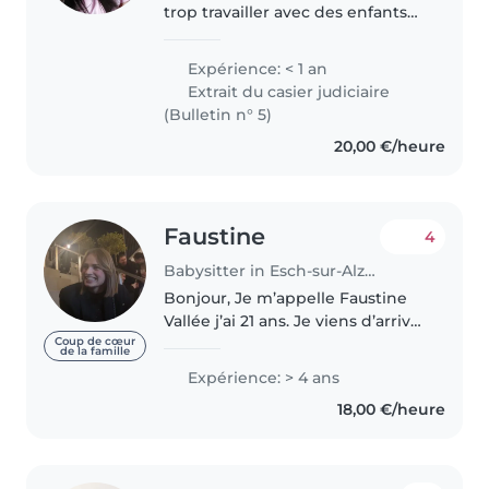
trop travailler avec des enfants
j'ai déjà travaillé 1ans e demi
dans un creche J'ai expérience
Expérience: < 1 an
avec des enfants j'habite à Esch-
Extrait du casier judiciaire
sur-Alzette n'existe..
(Bulletin n° 5)
20,00 €/heure
Faustine
4
Babysitter in Esch-sur-Alzette
Bonjour, Je m’appelle Faustine
Vallée j’ai 21 ans. Je viens d’arriver
au Luxembourg pour faire mon
Coup de cœur
de la famille
master 1 de psychologie je n’ai
Expérience: > 4 ans
donc pour l’instant pas ma
18,00 €/heure
voiture sur place mais..