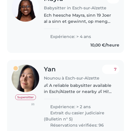
Babysitter in Esch-sur-Alzette
Ech heesche Mayra, sinn 19 Joer
al a sinn et gewinnt, op meng
jéngere Gesëschter opzepassen.
Zënter Oktober 2024 schaffen
Expérience: > 4 ans
ech an der Crèche zu Reiland.
10,00 €/heure
Ech sinn gedëlleg, zouverlässeg..
Yan
7
Nounou à Esch-sur-Alzette
👶 A reliable babysitter available
in Esch/Alzette or nearby 👶 Hi!
My name is Yan. I offer childcare
Supersitter
services on weekdays and
(2)
Expérience: > 2 ans
weekends. Responsible, patient,
Extrait du casier judiciaire
and full of energy, I'd..
(Bulletin n° 5)
Réservations vérifiées: 96