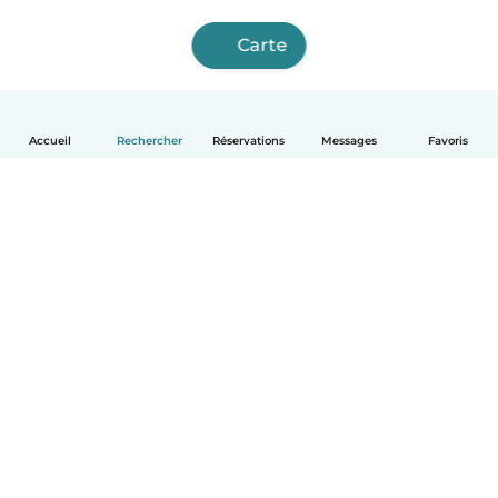
Carte
Accueil
Rechercher
Réservations
Messages
Favoris
Français
Comment ça marche
Aide
Conditions et confidentialité
Tarifs
Coordonnées de l'entreprise
Babysits pour les entreprises