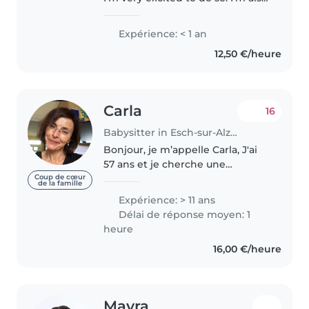
very creative, fun and
responsible person! I love
Expérience: < 1 an
drawing as a hobby and doing
12,50 €/heure
other crafts like origami etc.
Carla
16
Babysitter in Esch-sur-Alzette
Bonjour, je m’appelle Carla, J'ai
57 ans et je cherche une
occupation comme nounou. Je
Coup de cœur
de la famille
suis diplômée en psychologie et
Expérience: > 11 ans
mère de deux filles adultes. J'ai
Délai de réponse moyen: 1
des expériences d'éducatrice..
heure
16,00 €/heure
Mayra