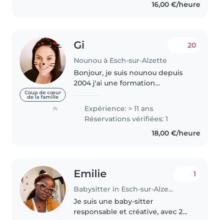
16,00 €/heure
Gi
20
Nounou à Esch-sur-Alzette
Bonjour, je suis nounou depuis
2004 j'ai une formation
d'assistente parentale et j'ai des
Coup de cœur
de la famille
références . Voilà pour les
Expérience: > 11 ans
(1)
présentations, Je suis disponible
Réservations vérifiées: 1
les matins pour du babysiting..
18,00 €/heure
Emilie
1
Babysitter in Esch-sur-Alzette
Je suis une baby-sitter
responsable et créative, avec 2