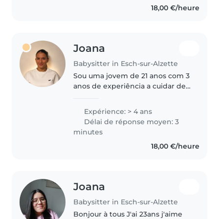
18,00 €/heure
Joana
Babysitter in Esch-sur-Alzette
Sou uma jovem de 21 anos com 3
anos de experiência a cuidar de
crianças, desde bebés a pré-
escolares. Falo várias línguas,
Expérience: > 4 ans
incluindo alemão, francês,
Délai de réponse moyen: 3
luxemburguês e português. Sou..
minutes
18,00 €/heure
Joana
Babysitter in Esch-sur-Alzette
Bonjour à tous J'ai 23ans j'aime