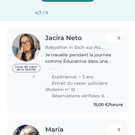
4,7 / 5
Jacira Neto
9
Babysitter in Esch-sur-Alzette
Je travaille pendant la journée
comme Éducatrice dans une
crèche mais les soirs je vous
Coup de cœur
de la famille
propose mes disponibilités. Je
Expérience: > 3 ans
(1)
propose des activités adaptées,
Extrait du casier judiciaire
je respecte les routines et je..
(Bulletin n° 5)
Réservations vérifiées: 6
15,00 €/heure
Maria
9