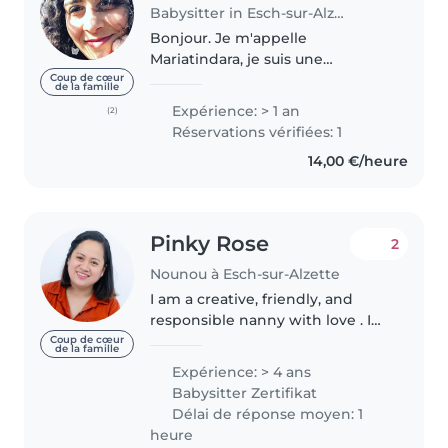
Babysitter in Esch-sur-Alzette
Bonjour. Je m'appelle
Mariatindara, je suis une
Italienne. Je me décris, je suis
Coup de cœur
de la famille
une fille très sérieuse, sociable et
Expérience: > 1 an
(2)
surtout aimante avec les enfants.
Réservations vérifiées: 1
J'ai travaillé..
14,00 €/heure
Pinky Rose
2
Nounou à Esch-sur-Alzette
I am a creative, friendly, and
responsible nanny with love . I
have a lot of experienced
Coup de cœur
de la famille
working with toddlers,
Expérience: > 4 ans
preschoolers, grade-schoolers,
Babysitter Zertifikat
and even babies. I have first aid
Délai de réponse moyen: 1
certification..
heure