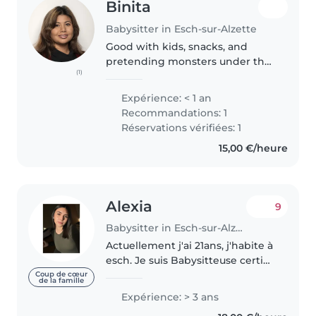
Binita
Babysitter in Esch-sur-Alzette
Good with kids, snacks, and
pretending monsters under the
(1)
bed are gone.
Expérience: < 1 an
Recommandations: 1
Réservations vérifiées: 1
15,00 €/heure
Alexia
9
Babysitter in Esch-sur-Alzette
Actuellement j'ai 21ans, j'habite à
esch. Je suis Babysitteuse certifié
depuis 2020 chez Inter-Action.
Coup de cœur
de la famille
Lors de mon temps libre, je
Expérience: > 3 ans
profite de m'occuper de vos