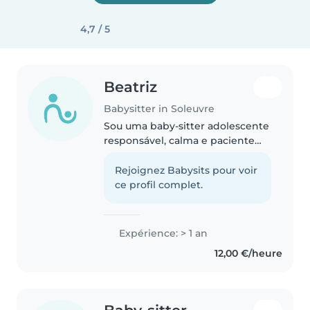
4,7 / 5
Beatriz
Babysitter in Soleuvre
Sou uma baby-sitter adolescente
responsável, calma e paciente
com 1 ano de experiência a
cuidar de bebés, crianças
Rejoignez Babysits pour voir
pequenas e pré-escolares. Falo
ce profil complet.
alemão, francês, luxemburguês e
português...
Expérience: > 1 an
12,00 €/heure