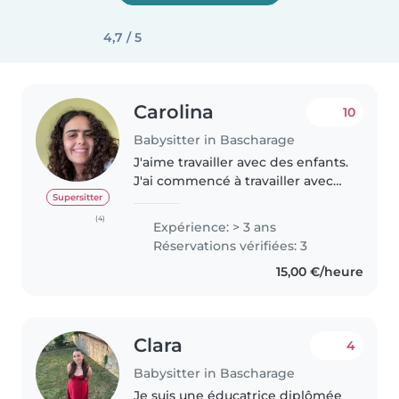
4,7 / 5
Carolina
10
Babysitter in Bascharage
J'aime travailler avec des enfants.
J'ai commencé à travailler avec
des enfants quand j'avais 16 ans,
Supersitter
j'ai donné des cours en
(4)
Expérience: > 3 ans
mathématiques et en allemand
Réservations vérifiées: 3
à mes voisins et un peu plus..
15,00 €/heure
Clara
4
Babysitter in Bascharage
Je suis une éducatrice diplômée