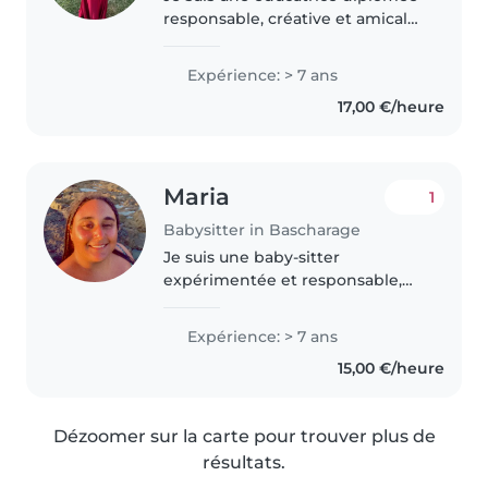
responsable, créative et amicale
avec expérience auprès des
enfants de tous âges, des bébés
Expérience: > 7 ans
aux écoliers. Je suis très
17,00 €/heure
compétente dans des activités..
Maria
1
Babysitter in Bascharage
Je suis une baby-sitter
expérimentée et responsable,
avec 7 ans d'expérience auprès
des enfants de tous âges - des
Expérience: > 7 ans
bébés aux écoliers. Passionnée
15,00 €/heure
et patiente, je suis à l'aise pour..
Dézoomer sur la carte pour trouver plus de
résultats.