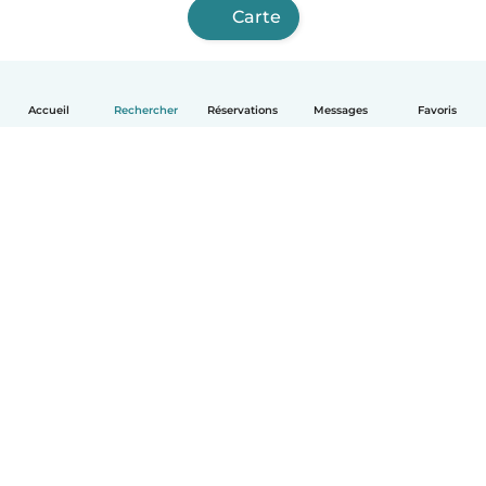
Carte
Accueil
Rechercher
Réservations
Messages
Favoris
Français
Comment ça marche
Aide
Conditions et confidentialité
Tarifs
Coordonnées de l'entreprise
Babysits pour les entreprises
Les normes communautaires