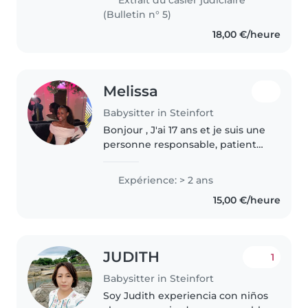
aime travaillé avec les..
(Bulletin n° 5)
18,00 €/heure
Melissa
Babysitter in Steinfort
Bonjour , J'ai 17 ans et je suis une
personne responsable, patiente
et bienveillante. J'ai de
l'expérience avec les enfants
Expérience: > 2 ans
grâce aux moments passés à
15,00 €/heure
m'occuper de mes frères, sœurs..
JUDITH
1
Babysitter in Steinfort
Soy Judith experiencia con niños