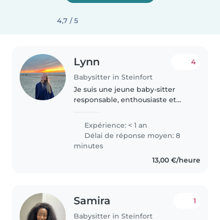
4,7 / 5
Lynn
4
Babysitter in Steinfort
Je suis une jeune baby-sitter
responsable, enthousiaste et
attentive.Je me suis déjà occupé
plusieurs fois d’enfants de
Expérience: < 1 an
proches et j’aime beaucoup le
Délai de réponse moyen: 8
travail avec les enfants. Je parle..
minutes
13,00 €/heure
Samira
1
Babysitter in Steinfort