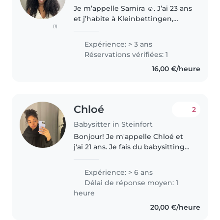
Je m’appelle Samira ☺️. J’ai 23 ans
et j’habite à Kleinbettingen,
(1)
Luxembourg. Je fais du baby-
sitting depuis plus de deux ans
Expérience: > 3 ans
et demi et j’adore m’occuper des
Réservations vérifiées: 1
tout-petits comme des..
16,00 €/heure
Chloé
2
Babysitter in Steinfort
Bonjour! Je m'appelle Chloé et
j'ai 21 ans. Je fais du babysitting
depuis mes 14 ans. J'ai une
formation en babysitting. Depuis
Expérience: > 6 ans
petite j'ai aimé prendre soin des
Délai de réponse moyen: 1
enfants ou bien de..
heure
20,00 €/heure