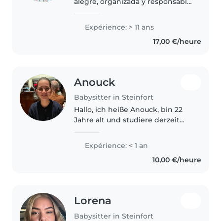
alegre, organizada y responsable
con estudios referente a los
niños trabaje en un colegio
Expérience: > 11 ans
dentro de aula realizando
17,00 €/heure
trabajos de manualidades y
talleres..
Anouck
Babysitter in Steinfort
Hallo, ich heiße Anouck, bin 22
Jahre alt und studiere derzeit
Ergotherapie an der Universität
in Heidelberg. Ich bin aktuell auf
Expérience: < 1 an
der Suche nach einem
10,00 €/heure
Nebenjob, den ich gut mit
meinem..
Lorena
Babysitter in Steinfort