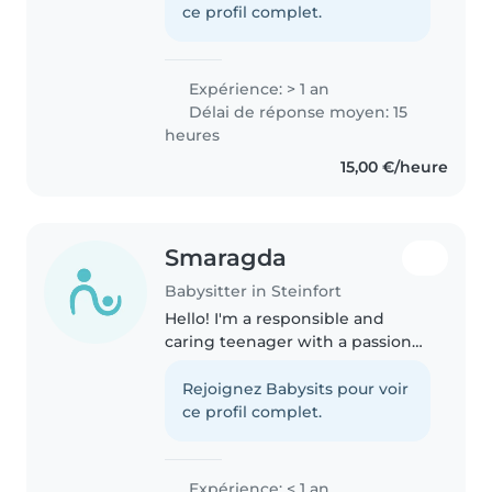
an, je donne deux fois par
ce profil complet.
semaine des cours de
gymnastique..
Expérience: > 1 an
Délai de réponse moyen: 15
heures
15,00 €/heure
Smaragda
Babysitter in Steinfort
Hello! I'm a responsible and
caring teenager with a passion
for working with children. I have
experience caring for toddlers
Rejoignez Babysits pour voir
and love engaging them with
ce profil complet.
creative activities like drawing,..
Expérience: < 1 an