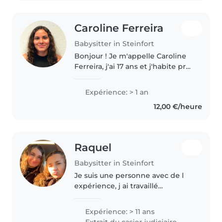
Caroline Ferreira
Babysitter in Steinfort
Bonjour ! Je m'appelle Caroline
Ferreira, j'ai 17 ans et j'habite près
de Kleinbettingen. 🏠✨ Je parle
couramment le français,
Expérience: > 1 an
l'allemand, l'anglais, le
12,00 €/heure
luxembourgeois et le portugais...
Raquel
Babysitter in Steinfort
Je suis une personne avec de l
expérience, j ai travaillé
auparavant dans une crèche , j ai
formation 118h caritas sur
Expérience: > 11 ans
développement de l enfant. J
Extrait du casier judiciaire