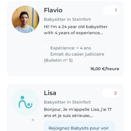
Flavio
1
Babysitter in Steinfort
Hi! I'm a 24 year old babysitter
with 4 years of experience
caring for babies, toddlers, and
preschoolers. I'm currently
Expérience: > 4 ans
training as a socio-pedagogical
Extrait du casier judiciaire
assistant and have first aid..
(Bulletin n° 5)
16,00 €/heure
Lisa
2
Babysitter in Steinfort
Bonjour, Je m'appelle Lisa, j'ai 17
ans et je suis sérieuse,
(1)
attentionnée et à l'écoute des
enfants. Depuis un peu plus d'un
Rejoignez Babysits pour voir