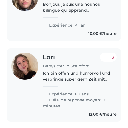
Bonjour, je suis une nounou
bilingue qui apprend
actuellement une autre langue.
Je possède 11 mois d'expérience
Expérience: < 1 an
au Brésil et je souhaite
10,00 €/heure
poursuivre mon travail auprès
des enfants au..
Lori
3
Babysitter in Steinfort
Ich bin offen und humorvoll und
verbringe super gern Zeit mit
Menschen. Mir ist wichtig, dass
sie Spaß haben, sich aber auch
Expérience: > 3 ans
sicher und gut aufgehoben
Délai de réponse moyen: 10
fühlen, ein bisschen Disziplin..
minutes
12,00 €/heure