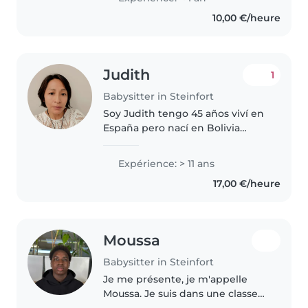
10,00 €/heure
Judith
1
Babysitter in Steinfort
Soy Judith tengo 45 años viví en
España pero nací en Bolivia
tengo dos niños de 14 y 17 años
ellos viven en España
Expérience: > 11 ans
actualmente. Me encantan los
17,00 €/heure
niños y los bebes, terminé un
curso..
Moussa
Babysitter in Steinfort
Je me présente, je m'appelle
Moussa. Je suis dans une classe
d'agent socio-pédagogique en