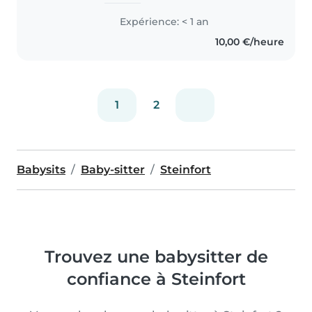
première année. J'ai effectué
Expérience: < 1 an
plusieurs stages dans des
10,00 €/heure
crèches et des maisons relais. Je..
1
2
Babysits
Baby-sitter
Steinfort
Trouvez une babysitter de
confiance à Steinfort