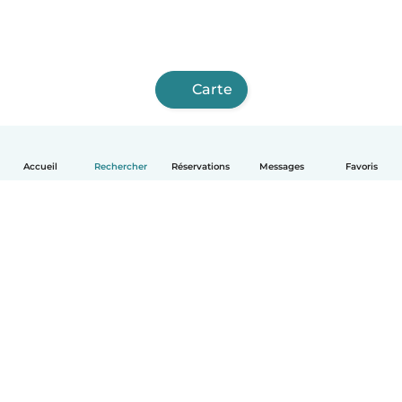
Carte
Accueil
Rechercher
Réservations
Messages
Favoris
Français
Comment ça marche
Aide
Conditions et confidentialité
Tarifs
Coordonnées de l'entreprise