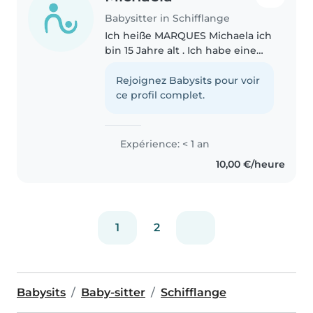
Babysitter in Schifflange
Ich heiße MARQUES Michaela ich
bin 15 Jahre alt . Ich habe eine
gute Bindung mit Kinder . Ich
habe einen Praktikum von 1
Rejoignez Babysits pour voir
Woche gemacht mit Babys
ce profil complet.
Expérience: < 1 an
10,00 €/heure
1
2
Babysits
Baby-sitter
Schifflange