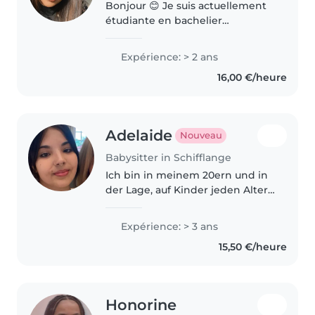
Bonjour 😊 Je suis actuellement
étudiante en bachelier
d'éducation spécialisée et je
travaille depuis 3 ans dans une
Expérience: > 2 ans
crèche ainsi qu'en foyer. Grâce à
16,00 €/heure
cette expérience, j'ai l'habitude..
Adelaide
Nouveau
Babysitter in Schifflange
Ich bin in meinem 20ern und in
der Lage, auf Kinder jeden Alters
einzugehen. Ich biete eine DAP
Agent-socio-pédagogique
Expérience: > 3 ans
Ausbildung und bringe
15,50 €/heure
mehrsprachige Fähigkeiten in
Deutsch,..
Honorine