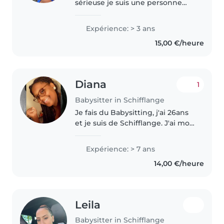
sérieuse je suis une personne
ponctuelle , souriante
responsable et très motivé
Expérience: > 3 ans
j'aime etre avec les enfants
15,00 €/heure
j'aime faire des activités avec les
enfants..
Diana
1
Babysitter in Schifflange
Je fais du Babysitting, j'ai 26ans
et je suis de Schifflange. J'ai mon
Certificat de Babysitting et
même de l'expériences avec les
Expérience: > 7 ans
enfants de toutes âges.
14,00 €/heure
Actuellement je travaille..
Leila
Babysitter in Schifflange