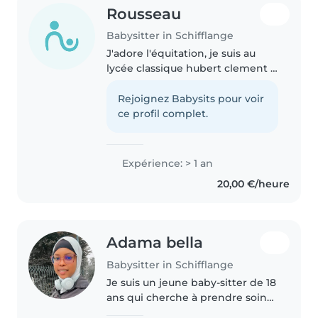
Rousseau
Babysitter in Schifflange
J'adore l'équitation, je suis au
lycée classique hubert clement a
esch , je cherche un job pour
gagner un peu d'argent , j'adore
Rejoignez Babysits pour voir
les enfants
ce profil complet.
Expérience: > 1 an
20,00 €/heure
Adama bella
Babysitter in Schifflange
Je suis un jeune baby-sitter de 18
ans qui cherche à prendre soin
de vos enfants avec diligence et