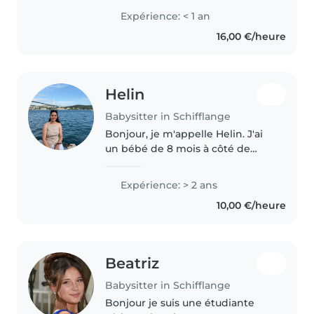
attention. Bien que je n'aie pas
Expérience: < 1 an
encore d'expérience
16,00 €/heure
professionnelle, j'ai beaucoup..
Helin
Babysitter in Schifflange
Bonjour, je m'appelle Helin. J'ai
un bébé de 8 mois à côté de
mon bébé je pourrai garder
encore d'autre enfants pour que
Expérience: > 2 ans
mon fils aussi ne se sont pas tous
10,00 €/heure
seul.
Beatriz
Babysitter in Schifflange
Bonjour je suis une étudiante