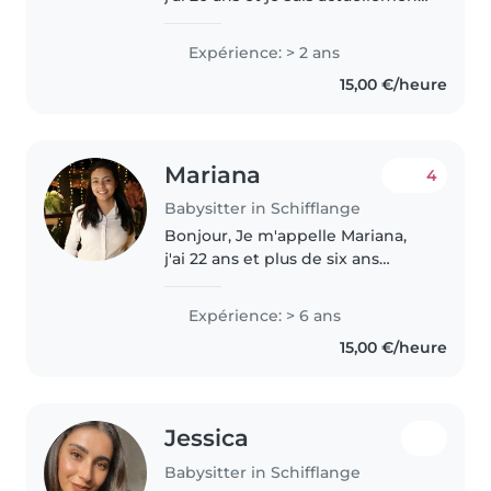
étudiante en deuxième année
d'école d'infirmière. Passionnée
Expérience: > 2 ans
par le monde de l'enfance, je
15,00 €/heure
souhaite me spécialiser..
Mariana
4
Babysitter in Schifflange
Bonjour, Je m'appelle Mariana,
j'ai 22 ans et plus de six ans
d'expérience dans la garde
d'enfants. Je suis étudiante en
Expérience: > 6 ans
école de soins infirmiers, avec
15,00 €/heure
des certificats en premiers..
Jessica
Babysitter in Schifflange