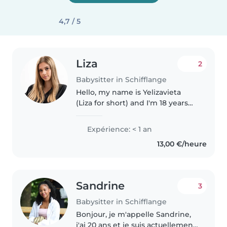
4,7 / 5
Liza
2
Babysitter in Schifflange
Hello, my name is Yelizavieta
(Liza for short) and I'm 18 years
old. I am a responsible, creative,
and enthusiastic teenager who
Expérience: < 1 an
loves working with children. I
13,00 €/heure
have experience working..
Sandrine
3
Babysitter in Schifflange
Bonjour, je m'appelle Sandrine,
j'ai 20 ans et je suis actuellement