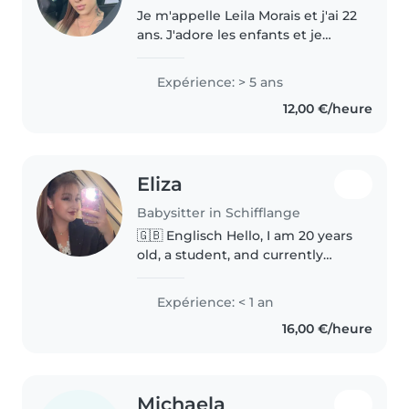
Je m'appelle Leila Morais et j'ai 22
ans. J'adore les enfants et je
m'en occupe souvent. J'ai fait
des stages dans des crèches et
Expérience: > 5 ans
dans une maison relais. J'ai donc
12,00 €/heure
de l'expérience..
Eliza
Babysitter in Schifflange
🇬🇧 Englisch Hello, I am 20 years
old, a student, and currently
looking for a job alongside my
studies. I have experience with
Expérience: < 1 an
babies and young children, and I
16,00 €/heure
have already worked with..
Michaela