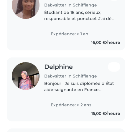
Babysitter in Schifflange
Étudiant de 18 ans, sérieux,
responsable et ponctuel. J'ai déjà
fait du babysitting avec plusieurs
enfants de différents âges.
Expérience: > 1 an
J'aime m'occuper des enfants,
16,00 €/heure
jouer avec eux et veiller..
Delphine
Babysitter in Schifflange
Bonjour ! Je suis diplômée d'État
aide-soignante en France.
Patiente, douce et responsable,
j'aime prendre soin des enfants
Expérience: > 2 ans
et veiller à leur bien-être dans un
15,00 €/heure
environnement sécurisant...