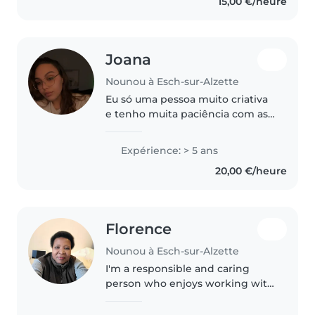
15,00 €/heure
portugais), je propose des
activités..
Joana
Nounou à Esch-sur-Alzette
Eu só uma pessoa muito criativa
e tenho muita paciência com as
crianças , eu desde criança já
tomava conta de crianças mais
Expérience: > 5 ans
novas e já tomei conta de outras
20,00 €/heure
crianças mas nunca fiz..
Florence
Nounou à Esch-sur-Alzette
I'm a responsible and caring
person who enjoys working with
children and creating a safe, fun
environment for them. I'm