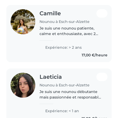
Camille
Nounou à Esch-sur-Alzette
Je suis une nounou patiente,
calme et enthousiaste, avec 2
ans d'expérience dans la garde
d'enfants de tous âges. Je parle
Expérience: > 2 ans
français et j'adore dessiner, lire
17,00 €/heure
des histoires, et faire..
Laeticia
Nounou à Esch-sur-Alzette
Je suis une nounou débutante
mais passionnée et responsable
avec une certification de
premiers secours. Polyglotte
Expérience: < 1 an
(allemand, français, anglais,