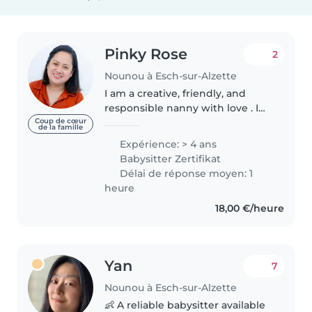
Pinky Rose
2
Nounou à Esch-sur-Alzette
I am a creative, friendly, and
responsible nanny with love . I
have a lot of experienced
Coup de cœur
de la famille
working with toddlers,
Expérience: > 4 ans
preschoolers, grade-schoolers,
Babysitter Zertifikat
and even babies. I have first aid
Délai de réponse moyen: 1
certification..
heure
18,00 €/heure
Yan
7
Nounou à Esch-sur-Alzette
👶 A reliable babysitter available