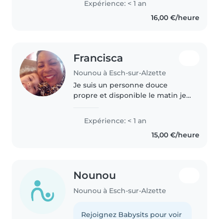
Expérience: < 1 an
patient, attentive, and able to
16,00 €/heure
stay calm in different situations...
Francisca
Nounou à Esch-sur-Alzette
Je suis un personne douce
propre et disponible le matin je
garde mes neveux qui a 6 ans et
3 ans le samedi et dimanche
Expérience: < 1 an
sulment .
15,00 €/heure
Nounou
Nounou à Esch-sur-Alzette
Rejoignez Babysits pour voir