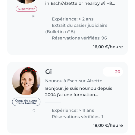
in Esch/Alzette or nearby 👶 Hi!
My name is Yan. I offer childcare
Supersitter
services on weekdays and
(2)
Expérience: > 2 ans
weekends. Responsible, patient,
Extrait du casier judiciaire
and full of energy, I'd..
(Bulletin n° 5)
Réservations vérifiées: 96
16,00 €/heure
Gi
20
Nounou à Esch-sur-Alzette
Bonjour, je suis nounou depuis
2004 j'ai une formation
d'assistente parentale et j'ai des
Coup de cœur
de la famille
références . Voilà pour les
Expérience: > 11 ans
(1)
présentations, Je suis disponible
Réservations vérifiées: 1
les matins pour du babysiting..
18,00 €/heure