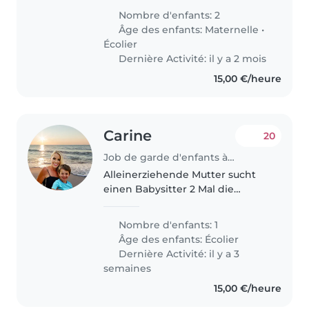
hockey sur glace. Il faudrait le
Nombre d'enfants: 2
chercher à la maison relais de
Âge des enfants:
Maternelle
•
Bridel le mardi à 13h et
Écolier
l'emmener..
Dernière Activité: il y a 2 mois
15,00 €/heure
Carine
20
Job de garde d'enfants à Kopstal
Alleinerziehende Mutter sucht
einen Babysitter 2 Mal die
Woche von 18-20 Uhr, der
meinen 9 jährigen Sohn bei uns
Nombre d'enfants: 1
zuhause betreuen sollte. Ich
Âge des enfants:
Écolier
bevorzuge jemanden mit
Dernière Activité: il y a 3
Erfahrung. Bitte..
semaines
15,00 €/heure