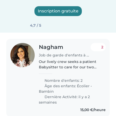
Inscription gratuite
4,7 / 5
Nagham
2
Job de garde d'enfants à Kopstal
Our lively crew seeks a patient
Babysitter to care for our two
energetic kids—a sweet toddler
and a curious grade-schooler. We
Nombre d'enfants: 2
need someone fluent in English
Âge des enfants:
Écolier
•
and German who's great..
Bambin
Dernière Activité: il y a 2
semaines
15,00 €/heure