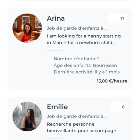
Arina
17
Job de garde d'enfants à Kopstal
I am looking for a nanny starting
in March for a newborn child.
Working from Monday to Friday
for 3 hours (schedule is
Nombre d'enfants: 1
discussible). We live in Kopstak
Âge des enfants:
Nourrisson
Luxembourg. The nanny should..
Dernière Activité: il y a 1 mois
15,00 €/heure
Emilie
6
Job de garde d'enfants à Kopstal
Recherche personne
bienveillante pour accompagner
mon fils (6 ans) à son training de