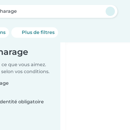
harage
ons
Plus de filtres
charage
t ce que vous aimez.
 selon vos conditions.
rage
dentité obligatoire