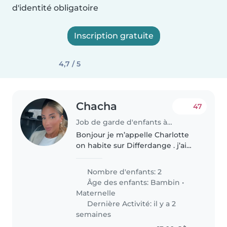
d'identité obligatoire
Inscription gratuite
4,7 / 5
Chacha
47
Job de garde d'enfants à Differdange
Bonjour je m’appelle Charlotte
on habite sur Differdange . j’ai
deux enfants à l’âge de 4 et 6
ans et je recherche actuellement
Nombre d'enfants: 2
une nounou pour prendre soin
Âge des enfants:
Bambin
•
de mes enfants le soir..
Maternelle
Dernière Activité: il y a 2
semaines