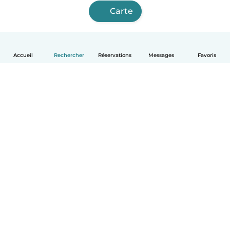
Carte
Accueil
Rechercher
Réservations
Messages
Favoris
Français
Comment ça marche
Aide
Conditions et confidentialité
Tarifs
Coordonnées de l'entreprise
Babysits pour les entreprises
Les normes communautaires