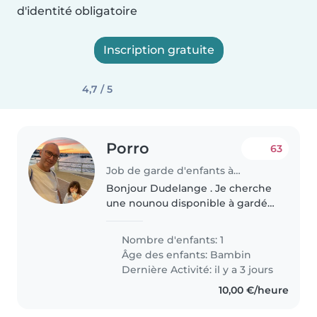
d'identité obligatoire
Inscription gratuite
4,7 / 5
Porro
63
Job de garde d'enfants à Dudelange
Bonjour Dudelange . Je cherche
une nounou disponible à gardé
ma. fille de 4 ans de 17 heures a
23heures possibilité de
Nombre d'enfants: 1
hébergement merci de me
Âge des enfants:
Bambin
contacter..
Dernière Activité: il y a 3 jours
10,00 €/heure