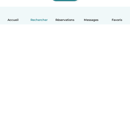
Accueil
Rechercher
Réservations
Messages
Favoris
Français
Comment ça marche
Aide
Conditions et confidentialité
Tarifs
Coordonnées de l'entreprise
Babysits pour les entreprises
Les normes communautaires