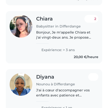
Chiara
2
Babysitter in Differdange
Bonjour, Je m'appelle Chiara et
j'ai vingt-deux ans. Je propose
mes services car depuis toujours
j'ai le contact facile avec les
Expérience: > 3 ans
enfants. Je suis dynamique et
20,00 €/heure
créative et pour moi..
Diyana
Nounou à Differdange
J'ai à cœur d'accompagner vos
enfants avec patience et
bienveillance. Expérimentée
avec les tout-petits grâce à ma
Expérience: < 1 an