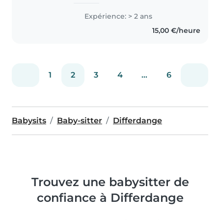
que j'ai effectués, notamment
dans un foyer de jour et dans
Expérience: > 2 ans
une crèche. En plus de cela, je
15,00 €/heure
suis tante de cinq neveux..
1
2
3
4
...
6
Babysits
Baby-sitter
Differdange
Trouvez une babysitter de
confiance à Differdange