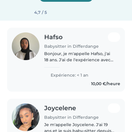
4,7 / 5
Hafso
Babysitter in Differdange
Bonjour, je m'appelle Hafso, j'ai
18 ans. J'ai de l'expérience avec
les enfants grâce à ma petite
sœur de 5 ans dont je me suis
Expérience: < 1 an
beaucoup occupée, ainsi qu'à un
10,00 €/heure
stage en tant qu'agent..
Joycelene
Babysitter in Differdange
Je m'appelle Joycelene. J'ai 19
ans et je suis baby-sitter depuis