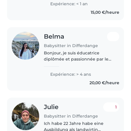
me suis déjà occupé de mes
Expérience: < 1 an
frères et d'une enfant de l'amie a
15,00 €/heure
ma mère. Je ne fais..
Belma
Babysitter in Differdange
Bonjour, je suis éducatrice
diplômée et passionnée par le
travail avec les enfants. Je
propose une garde bienveillante,
Expérience: > 4 ans
sécurisante et adaptée à chaque
20,00 €/heure
enfant. Sérieuse, patiente et..
Julie
1
Babysitter in Differdange
Ich habe 22 Jahre habe eine
Ausbildung als landwirtin