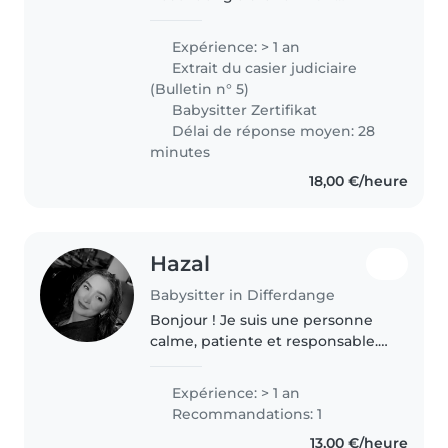
absoliwiert. Jnd arbeite in einem
Naturschutzsyndika. Liebe es in
Expérience: > 1 an
der Natur. Ich absolviere im
Extrait du casier judiciaire
januar eine
(Bulletin n° 5)
Babysitterausbildung...
Babysitter Zertifikat
Délai de réponse moyen: 28
minutes
18,00 €/heure
Hazal
Babysitter in Differdange
Bonjour ! Je suis une personne
calme, patiente et responsable.
J'aime passer du temps avec les
enfants, jouer avec eux et veiller
Expérience: > 1 an
à leur sécurité. Je suis motivée et
Recommandations: 1
toujours prête..
13,00 €/heure