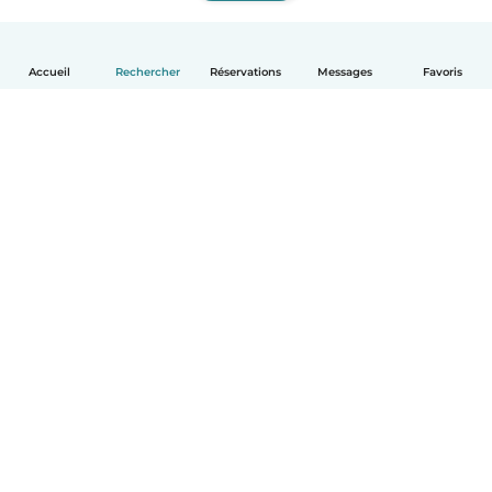
Accueil
Rechercher
Réservations
Messages
Favoris
Français
Comment ça marche
Aide
Conditions et confidentialité
Tarifs
Coordonnées de l'entreprise
Babysits pour les entreprises
Les normes communautaires