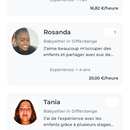
formation en travail social, je
16,82 €/heure
maîtrise les gestes de premiers
secours..
Rosanda
1
Babysitter in Differdange
J’aime beaucoup m’occuper des
enfants et partager avec eux des
moments de complicité, de jeux
et d’apprentissage. Je suis une
Expérience: > 4 ans
personne de confiance,
20,00 €/heure
souriante et bienveillante. Mon..
Tania
Babysitter in Differdange
J'ai de l'expérience avec les
enfants grâce à plusieurs stages