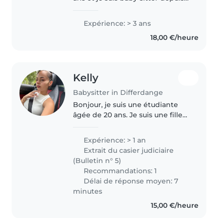
presque 4 ans. Je suis très
amicale et responsable avec les
Expérience: > 3 ans
enfants. J'ai passé toute mon
18,00 €/heure
enfance à prendre soin
d'enfants..
Kelly
Babysitter in Differdange
Bonjour, je suis une étudiante
âgée de 20 ans. Je suis une fille
motivée et responsable, je
cherche un travail pour pendant
Expérience: > 1 an
la semaine ou les weekends. Je
Extrait du casier judiciaire
parle le français, l'allemand..
(Bulletin n° 5)
Recommandations: 1
Délai de réponse moyen: 7
minutes
15,00 €/heure