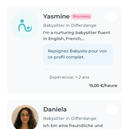
Yasmine
Nouveau
Babysitter in Differdange
I'm a nurturing babysitter fluent
in English, French,
Luxembourgish, and Portuguese.
With 2 years of experience
Rejoignez Babysits pour voir
caring for babies to grade-
ce profil complet.
schoolers, Next year im starting
first aid..
Expérience: > 2 ans
15,00 €/heure
Daniela
Babysitter in Differdange
Ich bin eine freundliche und