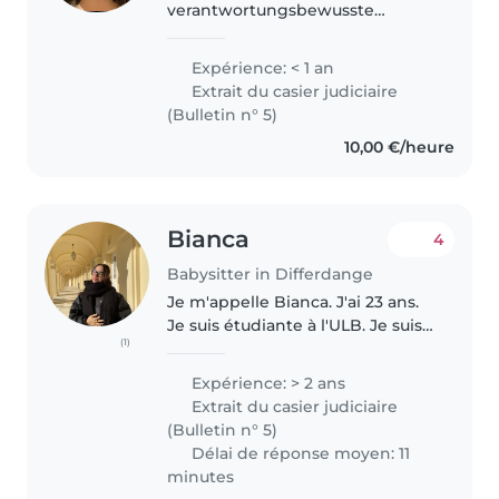
verantwortungsbewusste
Babysitterin, die gerne mit
Kindern in verschiedenen
Expérience: < 1 an
Altersgruppen spielt und Zeit
Extrait du casier judiciaire
verbringt. Ich bin momentan in
(Bulletin n° 5)
einer dreijährigen..
10,00 €/heure
Bianca
4
Babysitter in Differdange
Je m'appelle Bianca. J'ai 23 ans.
Je suis étudiante à l'ULB. Je suis
(1)
monitrice d'enfant entre 0 et 12
ans certifiée, baby-sitter certifiée
Expérience: > 2 ans
et tutrice certifiée. Je travaille
Extrait du casier judiciaire
part time..
(Bulletin n° 5)
Délai de réponse moyen: 11
minutes