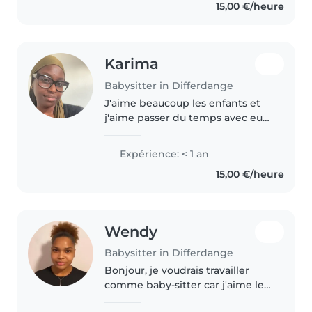
15,00 €/heure
Karima
Babysitter in Differdange
J'aime beaucoup les enfants et
j'aime passer du temps avec eux.
Je suis actuellement des études
d'infirmière et j'aimerais plus
Expérience: < 1 an
tard travailler en maternité.
15,00 €/heure
J'aime aussi beaucoup..
Wendy
Babysitter in Differdange
Bonjour, je voudrais travailler
comme baby-sitter car j'aime les
enfants et je suis responsable. Je