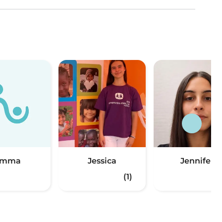
Emma
Jessica
Jennifer
(1)