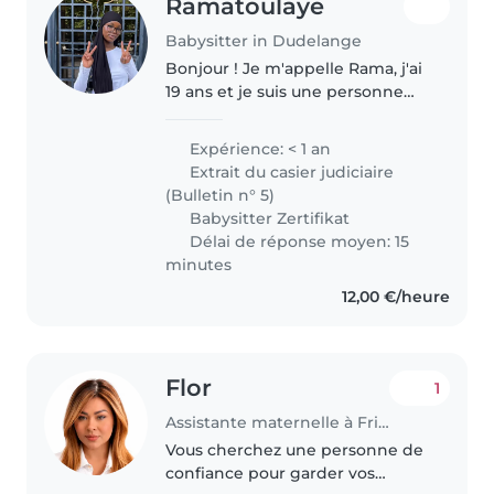
Ramatoulaye
Babysitter in Dudelange
Bonjour ! Je m'appelle Rama, j'ai
19 ans et je suis une personne
responsable, calme et pleine
d'humour, qui aime bien passer
Expérience: < 1 an
du temps avec les enfants. J'ai
Extrait du casier judiciaire
un certificat babysitting..
(Bulletin n° 5)
Babysitter Zertifikat
Délai de réponse moyen: 15
minutes
12,00 €/heure
Flor
1
Assistante maternelle à Frisange
Vous cherchez une personne de
confiance pour garder vos