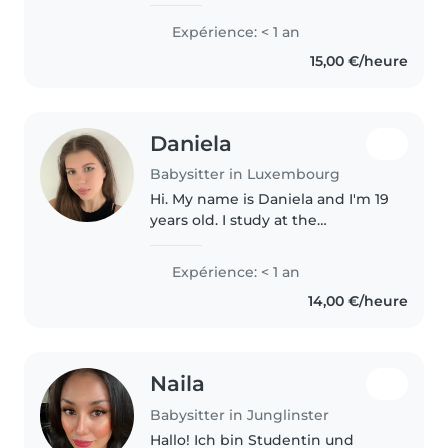
babysitter with a passion for
working with children. Although
Expérience: < 1 an
I'm only 19 years old, I have
15,00 €/heure
experience caring for toddlers,
preschoolers,..
Daniela
Babysitter in Luxembourg
Hi. My name is Daniela and I'm 19
years old. I study at the
International Lyceum. While I
don't have any professional
Expérience: < 1 an
babysitting experience yet, I
14,00 €/heure
have plenty of hands-on
experience..
Naila
Babysitter in Junglinster
Hallo! Ich bin Studentin und