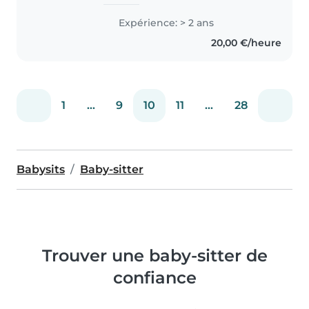
enfants ? Forte d'une expérience
auprès des bébés et des jeunes
Expérience: > 2 ans
enfants, je propose un service
20,00 €/heure
responsable et attentionné...
1
...
9
10
11
...
28
Babysits
Baby-sitter
Trouver une baby-sitter de
confiance