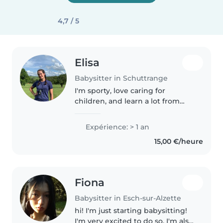
4,7 / 5
Elisa
Babysitter in Schuttrange
I'm sporty, love caring for
children, and learn a lot from
them. I aim to become a teacher
and study in Luxembourg, and
Expérience: > 1 an
babysitting helps me grow while
15,00 €/heure
supporting my education. I'm..
Fiona
Babysitter in Esch-sur-Alzette
hi! I'm just starting babysitting!
I'm very excited to do so. I'm also