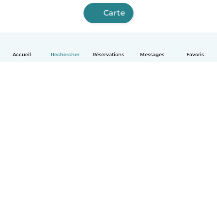
Carte
Accueil
Rechercher
Réservations
Messages
Favoris
Français
Comment ça marche
Aide
Conditions et confidentialité
Tarifs
Coordonnées de l'entreprise
Babysits pour les entreprises
Les normes communautaires