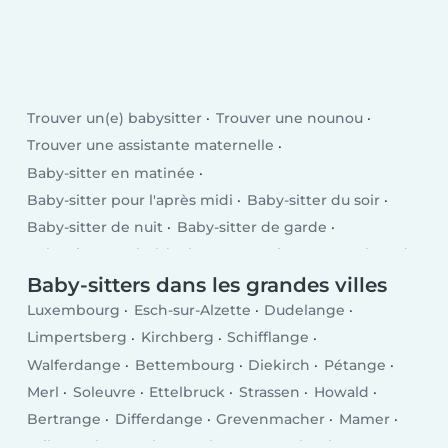
Trouver un(e) babysitter
Trouver une nounou
Trouver une assistante maternelle
Baby-sitter en matinée
Baby-sitter pour l'après midi
Baby-sitter du soir
Baby-sitter de nuit
Baby-sitter de garde
Baby-sitter après l'école
En semaine
Le week-end
Baby-sitters dans les grandes villes
Luxembourg
Esch-sur-Alzette
Dudelange
Limpertsberg
Kirchberg
Schifflange
Walferdange
Bettembourg
Diekirch
Pétange
Merl
Soleuvre
Ettelbruck
Strassen
Howald
Bertrange
Differdange
Grevenmacher
Mamer
Wiltz
Echternach
Bascharage
Kayl
Tétange