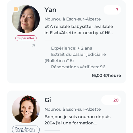
Yan
7
Nounou à Esch-sur-Alzette
👶 A reliable babysitter available
in Esch/Alzette or nearby 👶 Hi!
My name is Yan. I offer childcare
Supersitter
services on weekdays and
(2)
Expérience: > 2 ans
weekends. Responsible, patient,
Extrait du casier judiciaire
and full of energy, I'd..
(Bulletin n° 5)
Réservations vérifiées: 96
16,00 €/heure
Gi
20
Nounou à Esch-sur-Alzette
Bonjour, je suis nounou depuis
2004 j'ai une formation
d'assistente parentale et j'ai des
Coup de cœur
de la famille