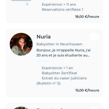
références . Voilà pour les
Expérience: > 11 ans
(1)
présentations, Je suis disponible
Réservations vérifiées: 1
les matins pour du babysiting..
18,00 €/heure
Nuria
Babysitter in Neunhausen
Bonjour, je m'appelle Nuria, j'ai
20 ans et je suis étudiante au
Lycée Technique pour
Professions Éducatives et
Expérience: > 1 an
Sociales. J'aime beaucoup les
Babysitter Zertifikat
enfants et j'ai déjà effectué
Extrait du casier judiciaire
plusieurs..
(Bulletin n° 5)
15,00 €/heure