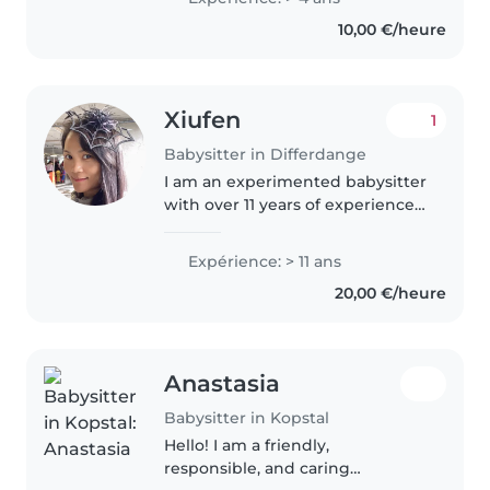
ech an der Crèche zu Reiland.
10,00 €/heure
Ech sinn gedëlleg, zouverlässeg..
Xiufen
1
Babysitter in Differdange
I am an experimented babysitter
with over 11 years of experience
taking care of children of all
ages, from babies to teenagers.
Expérience: > 11 ans
Responsible, funny and patient, I
20,00 €/heure
can take care of your..
Anastasia
Babysitter in Kopstal
Hello! I am a friendly,
responsible, and caring