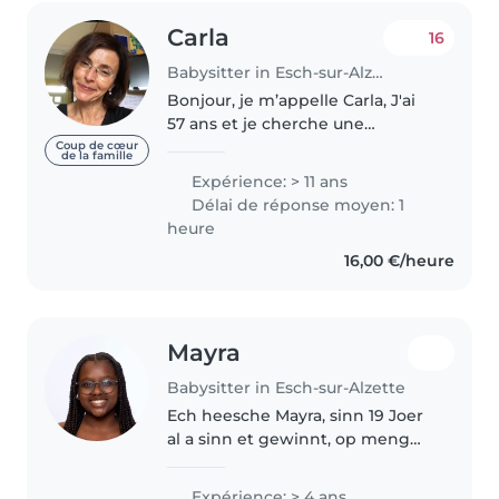
Carla
16
Babysitter in Esch-sur-Alzette
Bonjour, je m’appelle Carla, J'ai
57 ans et je cherche une
occupation comme nounou. Je
Coup de cœur
de la famille
suis diplômée en psychologie et
Expérience: > 11 ans
mère de deux filles adultes. J'ai
Délai de réponse moyen: 1
des expériences d'éducatrice..
heure
16,00 €/heure
Mayra
Babysitter in Esch-sur-Alzette
Ech heesche Mayra, sinn 19 Joer
al a sinn et gewinnt, op meng
jéngere Gesëschter opzepassen.
Zënter Oktober 2024 schaffen
Expérience: > 4 ans