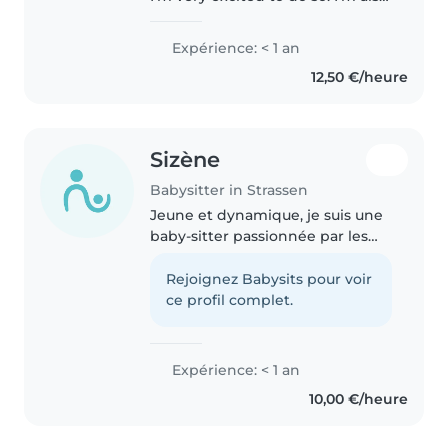
very creative, fun and
responsible person! I love
Expérience: < 1 an
drawing as a hobby and doing
12,50 €/heure
other crafts like origami etc.
Sizène
Babysitter in Strassen
Jeune et dynamique, je suis une
baby-sitter passionnée par les
enfants. Je suis très patiente et
attentive, idéal pour s'occuper
Rejoignez Babysits pour voir
des enfants en bas âge. Je parle
ce profil complet.
couramment le français,..
Expérience: < 1 an
10,00 €/heure