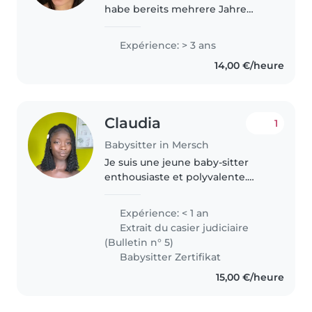
habe bereits mehrere Jahre
Erfahrung in der
Kinderbetreuung. Durch meine
Expérience: > 3 ans
zwei jüngeren Brüder sowie die
14,00 €/heure
Betreuung von Kindern aus
meiner Familie habe ich..
Claudia
1
Babysitter in Mersch
Je suis une jeune baby-sitter
enthousiaste et polyvalente.
Bien que je n'aie pas encore
d'expérience professionnelle, j'ai
Expérience: < 1 an
beaucoup d'expérience avec les
Extrait du casier judiciaire
enfants de différents âges,..
(Bulletin n° 5)
Babysitter Zertifikat
15,00 €/heure