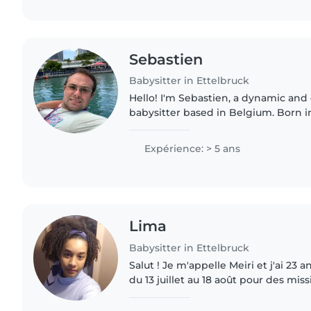
Sebastien
Babysitter in Ettelbruck
Hello! I'm Sebastien, a dynamic and 
babysitter based in Belgium. Born in
with American and Belgian roots in
a unique perspective..
Expérience: > 5 ans
Lima
Babysitter in Ettelbruck
Salut ! Je m'appelle Meiri et j'ai 23 a
du 13 juillet au 18 août pour des mis
étudiant. je suis une personne pass
j'aime beaucoup..