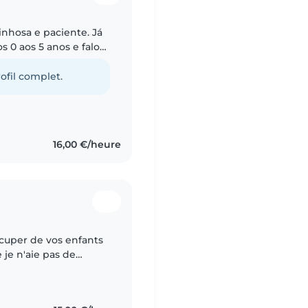
nhosa e paciente. Já
 0 aos 5 anos e falo
iança se constrói com
ofil complet.
16,00 €/heure
 je n'aie pas de
 2 ans d'expérience