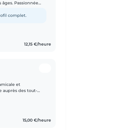
s âges. Passionnée
ux manuels, je peux
ofil complet.
12,15 €/heure
amicale et
e auprès des tout-
 et des élèves d'école
15,00 €/heure