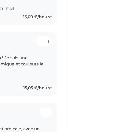
in n° 5)
15,00 €/heure
1
 ! Je suis une
amique et toujours le
contrer de chouettes
15,05 €/heure
et amicale, avec un