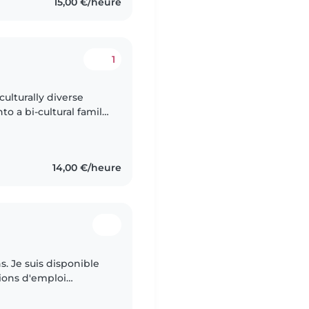
15,00 €/heure
1
culturally diverse
to a bi-cultural family
 Luxembourg, I bring
14,00 €/heure
ns. Je suis disponible
sions d'emploi
ionnée, responsable et