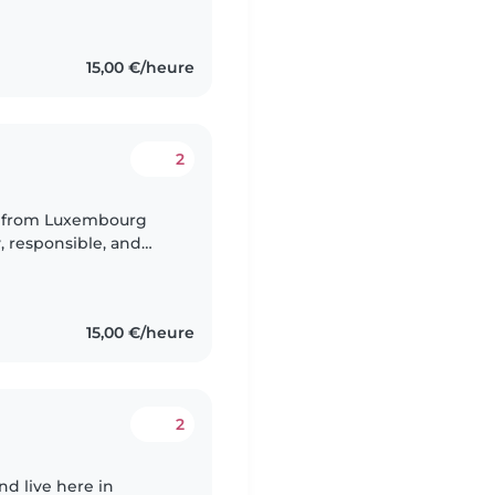
de conduire et ma
15,00 €/heure
2
ent from Luxembourg
y, responsible, and
new people and
15,00 €/heure
2
nd live here in