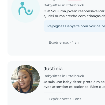
Babysitter in Ettelbruck
Olá! Sou uma jovem responsável,cari
ajudei numa creche com crianças dos
vários idiomas. Acredito que a conf
carinho e atenção...
Rejoignez Babysits pour voir ce pr
Expérience: < 1 an
Justicia
Babysitter in Ettelbruck
Je suis une baby-sitter, prête à m'occuper de vos enfants
avec attention et patience. Bien que
certification de premiers soins, j'ai
auprès des..
Expérience: > 2 ans