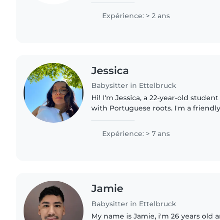
études universitaires, mon permis 
première voiture...
Expérience: > 2 ans
Jessica
Babysitter in Ettelbruck
Hi! I'm Jessica, a 22-year-old stud
with Portuguese roots. I'm a friendl
caring person who loves meeting 
discovering different..
Expérience: > 7 ans
Jamie
Babysitter in Ettelbruck
My name is Jamie, i'm 26 years old a