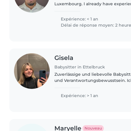
Luxembourg. I already have experien
have time in the morning, afternoon
flexible. If you are..
Expérience: < 1 an
Délai de réponse moyen: 2 heur
Gisela
Babysitter in Ettelbruck
Zuverlässige und liebevolle Babysitt
und Verantwortungsbewusstsein. Ic
Zeit mit Kindern, spiele, bastle ode
dabei immer auf..
Expérience: > 1 an
Maryelle
Nouveau