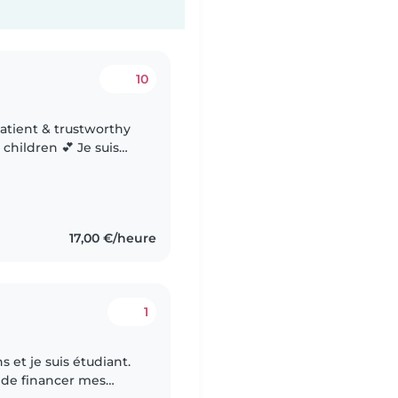
10
 children 💕 Je suis
nte et de confiance,
17,00 €/heure
1
ns et je suis étudiant.
n de financer mes