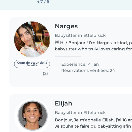
4,7 / 5
Narges
Babysitter in Ettelbruck
👋 Hi / Bonjour ! I’m Narges, a kind, patient & trustworthy
babysitter who truly loves caring for
Narges, une babysitter douce, patie
passionnée..
Coup de cœur de la
Expérience: < 1 an
famille
Réservations vérifiées: 24
(2)
Elijah
Babysitter in Ettelbruck
Bonjour, Je m’appelle Elijah, j’ai 18 a
Je souhaite faire du babysitting afi