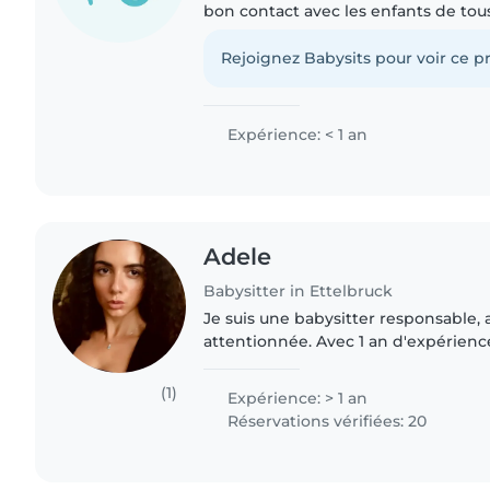
bon contact avec les enfants de tou
par le dessin, la lecture et les trava
aussi aider..
Rejoignez Babysits pour voir ce pr
Expérience: < 1 an
Adele
Babysitter in Ettelbruck
Je suis une babysitter responsable, 
attentionnée. Avec 1 an d'expérienc
petits, des enfants d'âge préscolaire
primaire, je suis passionnée..
(1)
Expérience: > 1 an
Réservations vérifiées: 20