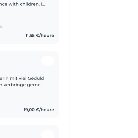
ce with children. I
 or evening, i am
es
11,55 €/heure
erin mit viel Geduld
h verbringe gerne
r lese vor und achte
19,00 €/heure