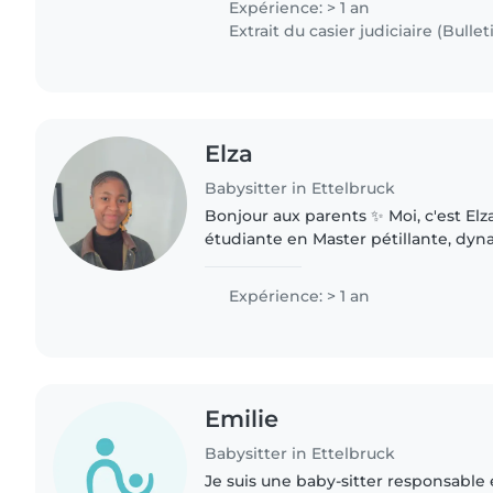
Expérience: > 1 an
Extrait du casier judiciaire (Bullet
Elza
Babysitter in Ettelbruck
Bonjour aux parents ✨ Moi, c'est Elza
étudiante en Master pétillante, dyn
sourire aux lèvres. J'ai hâte de ren
familles et de..
Expérience: > 1 an
Emilie
Babysitter in Ettelbruck
Je suis une baby-sitter responsable 