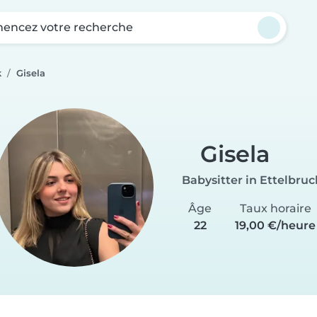
ncez votre recherche
k
Gisela
Gisela
Babysitter in Ettelbruc
Âge
Taux horaire
22
19,00 €/heure