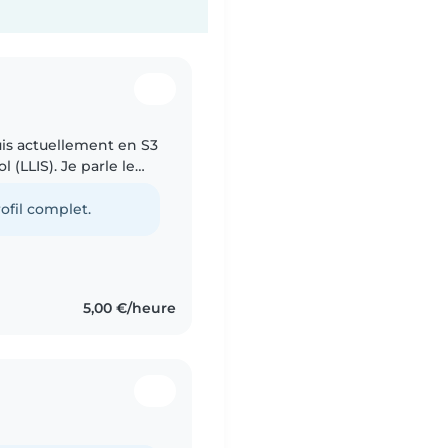
 suis actuellement en S3
 (LLIS). Je parle le
s, l'anglais et le
ofil complet.
5,00 €/heure