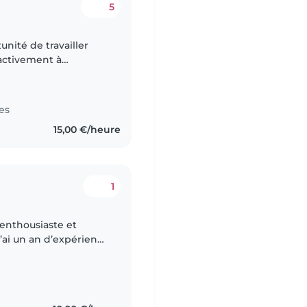
5
unité de travailler
 activement à
nts âgés de 3 à 12
es
15,00 €/heure
1
 enthousiaste et
’ai un an d’expérience
ède pas de formation