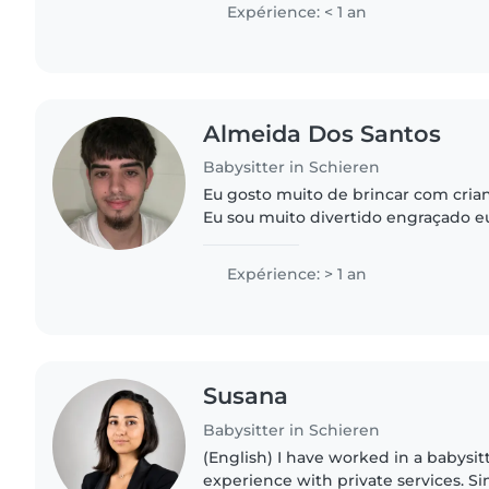
my family and genuinely..
Expérience: < 1 an
Almeida Dos Santos
Babysitter in Schieren
Eu gosto muito de brincar com crian
Eu sou muito divertido engraçado 
desposto a ajudar.
Expérience: > 1 an
Susana
Babysitter in Schieren
(English) I have worked in a babysi
experience with private services. Sin