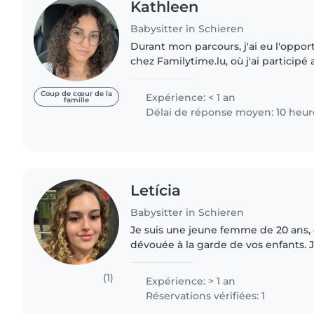
Kathleen
Babysitter in Schieren
Durant mon parcours, j'ai eu l'opport
chez Familytime.lu, où j'ai participé
l'encadrement de colonies pour enfa
ans. Cette expérience..
Coup de cœur de la
Expérience: < 1 an
famille
Délai de réponse moyen: 10 heur
Letícia
Babysitter in Schieren
Je suis une jeune femme de 20 ans,
dévouée à la garde de vos enfants. J
en babysitting, bien que je ne poss
en premiers secours...
(1)
Expérience: > 1 an
Réservations vérifiées: 1