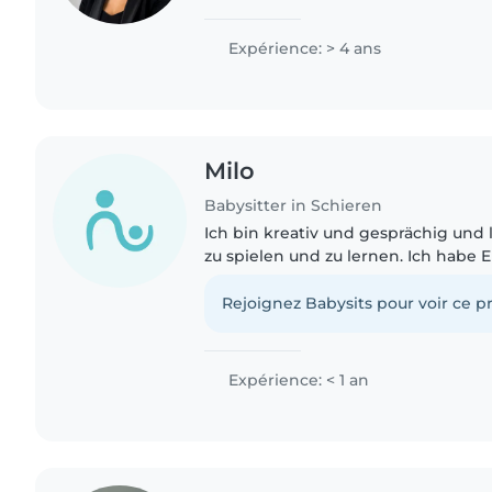
I've been taking care of friends' and 
have..
Expérience: > 4 ans
Milo
Babysitter in Schieren
Ich bin kreativ und gesprächig und 
zu spielen und zu lernen. Ich habe E
und könnte Ihnen beim Kochen und
Hausarbeiten helfen. Ich..
Rejoignez Babysits pour voir ce pr
Expérience: < 1 an