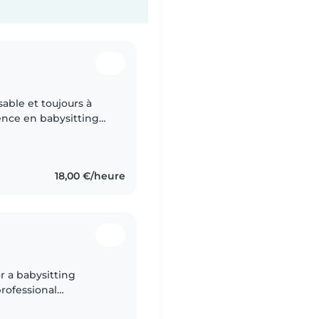
able et toujours à
ience en babysitting
dore créer des
18,00 €/heure
or a babysitting
professional
or young children in