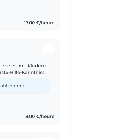
family's children. I
17,00 €/heure
liebe es, mit Kindern
rste-Hilfe-Kenntnisse
 kleinen
ofil complet.
8,00 €/heure