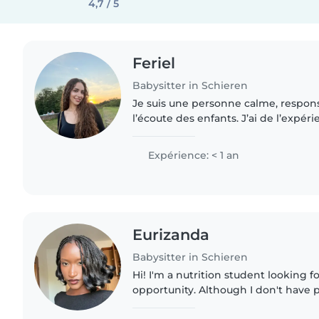
4,7 / 5
Feriel
Babysitter in Schieren
Je suis une personne calme, respons
l’écoute des enfants. J’ai de l’expér
avec des enfants de tous âges et j’a
activités adaptées..
Expérience: < 1 an
Eurizanda
Babysitter in Schieren
Hi! I'm a nutrition student looking f
opportunity. Although I don't have 
babysitting experience, I've cared f