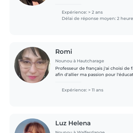
J'ai une expérience avec les enfant
spéciaux, notamment..
Expérience: > 2 ans
Délai de réponse moyen: 2 heur
Romi
Nounou à Hautcharage
Professeur de français j'ai choisi de 
afin d'allier ma passion pour l'éduc
découvrir les cultures francophones 
Je possède..
Expérience: > 11 ans
Luz Helena
Nounou à Walferdange