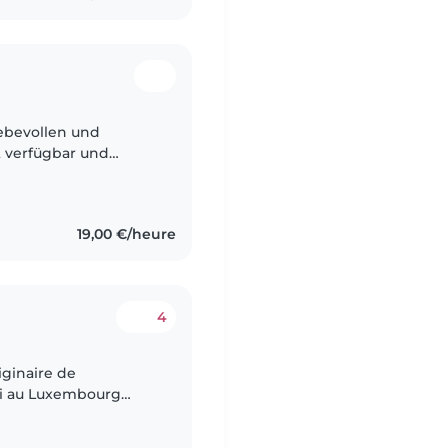
iebevollen und
ny in Luxemburg. Die
19,00 €/heure
4
riginaire de
ci au Luxembourg
ontinuer à travailler