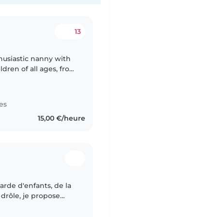
13
thusiastic nanny with
ldren of all ages, from
te about engaging kids
es
15,00 €/heure
arde d'enfants, de la
 drôle, je propose
ngues. Parfaite pour