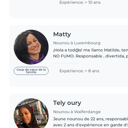
Expérience: > 10 ans
Matty
Nounou à Luxembourg
¡Hola a tod@s! me llamo Matilde, teng
NO FUMO. Responsable , divertida, 
y muy entusiasta . Estoy disponible 
babysitting...
Coup de cœur de la
Expérience: > 8 ans
famille
Tely oury
Nounou à Walferdange
Jeune nounou de 22 ans, responsabl
avec 2 ans d'expérience en garde d'