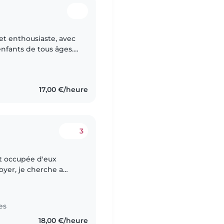
et enthousiaste, avec
enfants de tous âges.
lire des histoires, et
17,00 €/heure
3
t occupée d'eux
oyer, je cherche a
ne pour continuer ce
es
18,00 €/heure