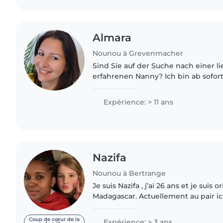
Almara
Nounou à Grevenmacher
Sind Sie auf der Suche nach einer l
erfahrenen Nanny? Ich bin ab sofort verfügbar und
arbeite seit über 15 Jahren als Nan
Arbeit mit Kindern ist..
Expérience: > 11 ans
Nazifa
Nounou à Bertrange
Je suis Nazifa , j’ai 26 ans et je suis o
Madagascar. Actuellement au pair i
jusqu’à mi-juillet. Et je souhaiterai c
avec les enfants..
Coup de cœur de la
Expérience: > 3 ans