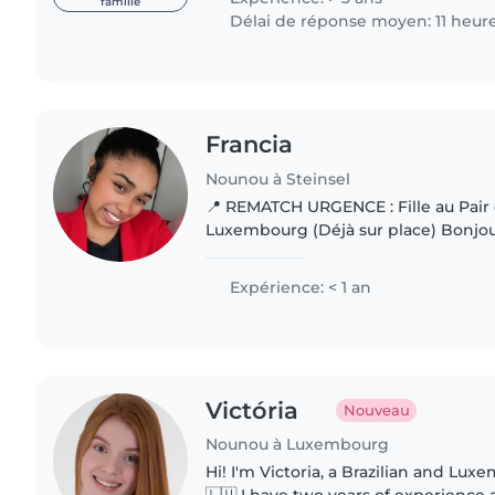
famille
Délai de réponse moyen: 11 heur
Francia
Nounou à Steinsel
📍 REMATCH URGENCE : Fille au Pair
Luxembourg (Déjà sur place) Bonjour
! 🌸 Je m'appelle Natenaina, j'ai 20 ans et je viens de
Madagascar. Étant..
Expérience: < 1 an
Victória
Nouveau
Nounou à Luxembourg
Hi! I'm Victoria, a Brazilian and Lux