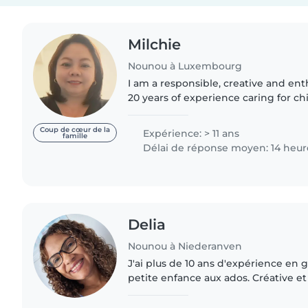
Milchie
Nounou à Luxembourg
I am a responsible, creative and en
20 years of experience caring for chi
babies to teenagers. I am passiona
through..
Coup de cœur de la
Expérience: > 11 ans
famille
Délai de réponse moyen: 14 heur
Delia
Nounou à Niederanven
J'ai plus de 10 ans d'expérience en g
petite enfance aux ados. Créative et
aussi la lecture, la musique et les la
l'aide..