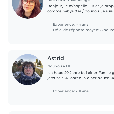
Bonjour, Je m’appelle Luz et je propose mes services
comme babysitter / nounou. Je sui
responsable, bienveillante et fiable,
dans la garde d’enfants..
Expérience: > 4 ans
Délai de réponse moyen: 8 heur
Astrid
Nounou à Ell
Ich habe 20 Jahre bei einer Famile 
jetzt seit 14 Jahren in einer neuen. 
auf der Suche eine neue Famile zu fi
Expérience: > 11 ans