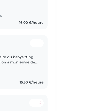
s ayant des besoins
es
16,00 €/heure
1
faire du babysitting
ation à mon envie de
d'Europe de l'ouest.
15,50 €/heure
2