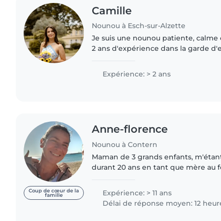
Camille
Nounou à Esch-sur-Alzette
Je suis une nounou patiente, calme 
2 ans d'expérience dans la garde d'
Je parle français et j'adore dessiner, 
faire..
Expérience: > 2 ans
Anne-florence
Nounou à Contern
Maman de 3 grands enfants, m'étan
durant 20 ans en tant que mère au f
présent quelques heures par semai
rôle que j'ai beaucoup..
Coup de cœur de la
Expérience: > 11 ans
famille
Délai de réponse moyen: 12 heur