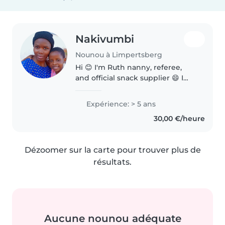
Nakivumbi
Nounou à Limpertsberg
Hi 😊 I'm Ruth nanny, referee,
and official snack supplier 😄 I
negotiate daily with tiny
humans: just one bite” vs
Expérience: > 5 ans
absolutely not!” I can turn crying
30,00 €/heure
concerts into laughing parties..
Dézoomer sur la carte pour trouver plus de
résultats.
Aucune nounou adéquate