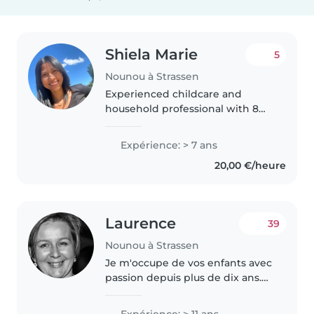
Shiela Marie
5
Nounou à Strassen
Experienced childcare and
household professional with 8
years of experience (1 year as an
au pair and 7 years as a declared
Expérience: > 7 ans
nanny) I hold a valid
20,00 €/heure
Luxembourgish Category B
driving..
Laurence
39
Nounou à Strassen
Je m'occupe de vos enfants avec
passion depuis plus de dix ans.
Puéricultrice de formation, j'ai à
cœur de créer un
Expérience: > 11 ans