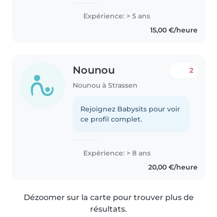
currently nanny here in
Luxembourg, I'm looking for my
Expérience: > 5 ans
match, I had 6yrs experience of
15,00 €/heure
childcare from age of 0 months
old -16..
Nounou
2
Nounou à Strassen
Rejoignez Babysits pour voir
ce profil complet.
Expérience: > 8 ans
20,00 €/heure
Dézoomer sur la carte pour trouver plus de
résultats.