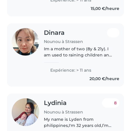
environnement chaleureux pour
15,00 €/heure
les bébés, tout-petits,
préscolaires..
Dinara
Nounou à Strassen
Im a mother of two (8y & 21y). I
am used to raining children and
taking care of a household. Also i
have a long career in art, so i can
Expérience: > 11 ans
help that your children dont
20,00 €/heure
spent time on tablet..
Lydinia
8
Nounou à Strassen
My name is Lyden from
philippines,I'm 32 years old,I’m