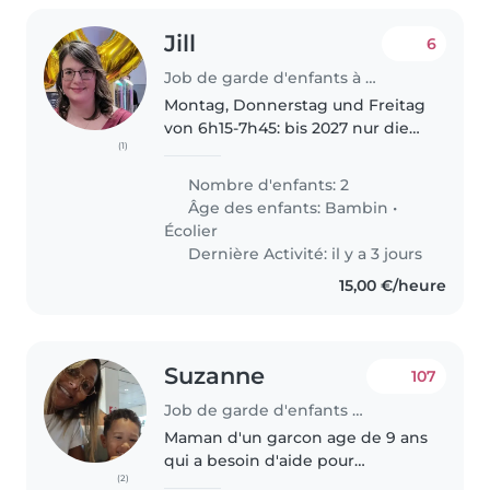
Jill
6
Job de garde d'enfants à Schengen
Montag, Donnerstag und Freitag
von 6h15-7h45: bis 2027 nur die
(1)
ältere Tochter (7 Jahre). Ab 2027
auch der kleine Sohn (2 Jahre). -
Nombre d'enfants: 2
morgens steht die Tochter
Âge des enfants:
Bambin
•
selber auf und zieht siche..
Écolier
Dernière Activité: il y a 3 jours
15,00 €/heure
Suzanne
107
Job de garde d'enfants à Luxembourg
Maman d'un garcon age de 9 ans
qui a besoin d'aide pour
(2)
combiner le travail et les