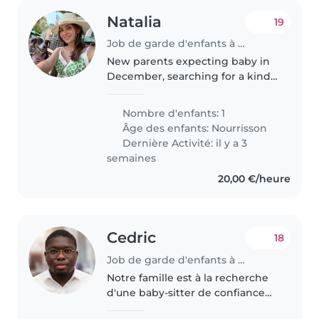
Natalia
19
Job de garde d'enfants à Luxembourg
New parents expecting baby in
December, searching for a kind
and patient babysitter or nanny
to care for our newborn. Must be
Nombre d'enfants: 1
comfortable with pets and
Âge des enfants:
Nourrisson
cooking, and speak English and..
Dernière Activité: il y a 3
semaines
20,00 €/heure
Cedric
18
Job de garde d'enfants à Esch-sur-Alzette
Notre famille est à la recherche
d'une baby-sitter de confiance
qui peut s'occuper denotre fils