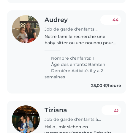
Audrey
44
Job de garde d'enfants à Luxembourg
Notre famille recherche une
baby-sitter ou une nounou pour
s'occuper de notre fille de 20
mois, énergique et
Nombre d'enfants: 1
indépendante. Elle adore
Âge des enfants:
Bambin
explorer et apprendre de
Dernière Activité: il y a 2
nouvelles choses. Nous..
semaines
25,00 €/heure
Tiziana
23
Job de garde d'enfants à Sanem
Hallo , mir sichen en
vertrauenswürdechen Babysitter