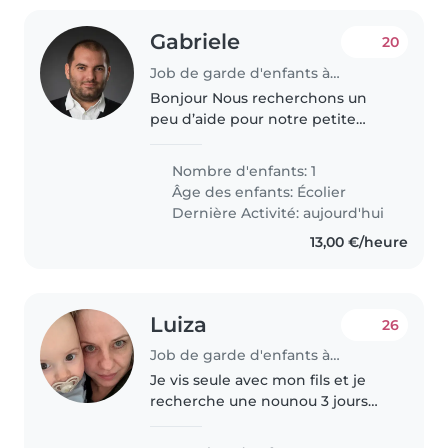
Gabriele
20
Job de garde d'enfants à Mersch
Bonjour Nous recherchons un
peu d’aide pour notre petite
Sofia de 7 ans pour la récupérer à
l’école et l’aider dans ses devoirs.
Nombre d'enfants: 1
Elle est autonome mais reste
Âge des enfants:
Écolier
une enfant et il faut..
Dernière Activité: aujourd'hui
13,00 €/heure
Luiza
26
Job de garde d'enfants à Luxembourg
Je vis seule avec mon fils et je
recherche une nounou 3 jours
par semaine, 8 heures par jour.
Je pourrais occasionnellement