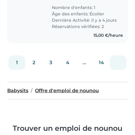
activites extra scolaires. Besoin
Nombre d'enfants: 1
les mardi et jeudi a partir de 16h.
Âge des enfants:
Écolier
Mum of a 9 years old boy
Dernière Activité: il y a 4 jours
looking..
Réservations vérifiées: 2
15,00 €/heure
1
2
3
4
...
14
Babysits
Offre d'emploi de nounou
Trouver un emploi de nounou