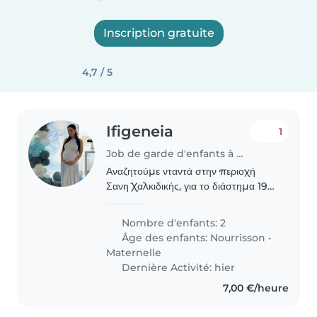
Inscription gratuite
4,7 / 5
Ifigeneia
1
Job de garde d'enfants à Bertrange
Αναζητούμε νταντά στην περιοχή
Σανη Χαλκιδικής, για το διάστημα 19-
31 Ιουλίου για αγοράκι 2,5 ετών! Η
τιμή είναι ενδεικτική. Πρωινό ωράριο!
Nombre d'enfants: 2
Âge des enfants:
Nourrisson
•
Maternelle
Dernière Activité: hier
7,00 €/heure