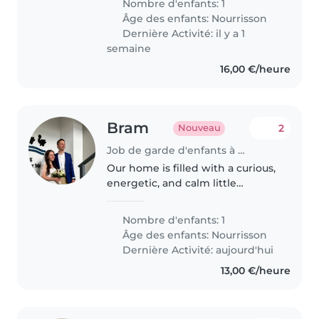
Nombre d'enfants: 1
demander d'autres jours.
Âge des enfants:
Nourrisson
Dernière Activité: il y a 1
semaine
16,00 €/heure
Bram
2
Nouveau
Job de garde d'enfants à Reckange-sur-Mess
Our home is filled with a curious,
energetic, and calm little
explorer! We seek a kind-
hearted babysitter or nanny to
Nombre d'enfants: 1
care for our baby. Someone
Âge des enfants:
Nourrisson
comfortable with light cooking,
Dernière Activité: aujourd'hui
chores,..
13,00 €/heure