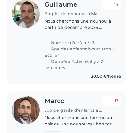
Guillaume
14
Emploi de nounous à Mamer
Nous cherchons une nounou, à
partir de décembre 2026,
attentionnée et responsable
pour s'occuper de nos trois
Nombre d'enfants: 3
enfants, un bébé et deux enfants
Âge des enfants:
Nourrisson
•
d'âge scolaire. Nos enfants sont
Écolier
énergiques,..
Dernière Activité: il y a 2
semaines
20,00 €/heure
Marco
13
Job de garde d'enfants à Luxembourg
Nous cherchons une femme au
pair ou une nounou qui habiterai
chez nous ,pour s'occuper de nos