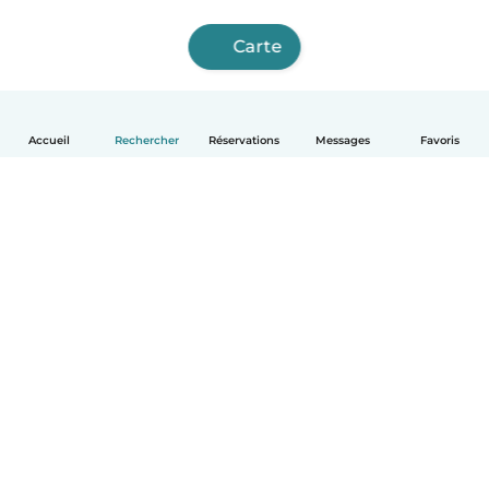
Carte
Accueil
Rechercher
Réservations
Messages
Favoris
Français
Comment ça marche
Aide
Conditions et confidentialité
Tarifs
Coordonnées de l'entreprise
Babysits pour les entreprises