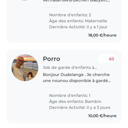
fir ab und zu owes opzepassen
op een 5 Jähregt an en Bebe ,
Nombre d'enfants: 2
domad en gut verhältnis ensteht
Âge des enfants:
Maternelle
an ab November 20207 och puer
Dernière Activité: il y a 1 jour
mol an..
18,00 €/heure
Porro
63
Job de garde d'enfants à Dudelange
Bonjour Dudelange . Je cherche
une nounou disponible à gardé
ma. fille de 4 ans de 17 heures a
23heures possibilité de
Nombre d'enfants: 1
hébergement merci de me
Âge des enfants:
Bambin
contacter..
Dernière Activité: il y a 3 jours
10,00 €/heure