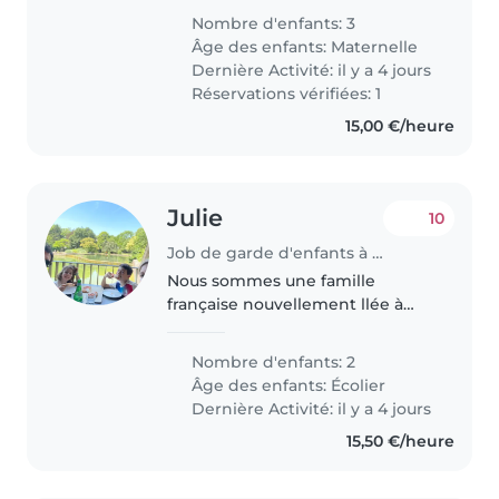
trois enfants en âge préscolaire,
Nombre d'enfants: 3
juste pour les amener a l'ecole le
Âge des enfants:
Maternelle
matin qui est à 300..
Dernière Activité: il y a 4 jours
Réservations vérifiées: 1
15,00 €/heure
Julie
10
Job de garde d'enfants à Luxembourg
Nous sommes une famille
française nouvellement llée à
Luxembourg. Nous cherchons
une baby-sitter ou nounou à
Nombre d'enfants: 2
l'aise avec la cuisine, les tâches
Âge des enfants:
Écolier
ménagères et l'aide aux devoirs
Dernière Activité: il y a 4 jours
pour..
15,50 €/heure