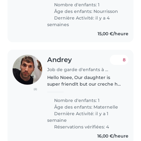
d'uun mois uniquement en
Nombre d'enfants: 1
matinée. N'hésitez pas à me
Âge des enfants:
Nourrisson
contacter pour prendre rendez-
Dernière Activité: il y a 4
vous..
semaines
15,00 €/heure
Andrey
8
Job de garde d'enfants à Lorentzweiler
Hello Noee, Our daughter is
super friendlt but our creche has
(2)
holidays 1-15 August and we
cannot take vacation to stay with
Nombre d'enfants: 1
her. We are trying to find
Âge des enfants:
Maternelle
someone who can walk and
Dernière Activité: il y a 1
stay..
semaine
Réservations vérifiées: 4
16,00 €/heure