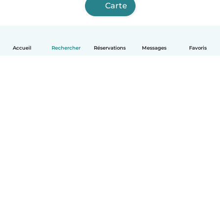
Carte
Accueil
Rechercher
Réservations
Messages
Favoris
Français
Comment ça marche
Aide
Conditions et confidentialité
Tarifs
Coordonnées de l'entreprise
Babysits pour les entreprises
Les normes communautaires