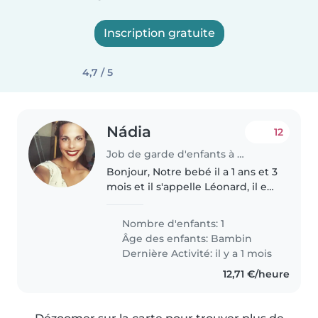
Inscription gratuite
4,7 / 5
Nádia
12
Job de garde d'enfants à Remich
Bonjour, Notre bebé il a 1 ans et 3
mois et il s'appelle Léonard, il est
très énergétique et curieux. Il
commence bientôt à marcher il
Nombre d'enfants: 1
mange déjà de petits morceaux
Âge des enfants:
Bambin
,et il n'ai..
Dernière Activité: il y a 1 mois
12,71 €/heure