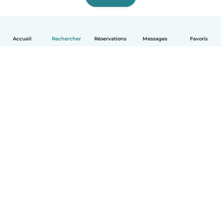
Accueil
Rechercher
Réservations
Messages
Favoris
Français
Comment ça marche
Aide
Conditions et confidentialité
Tarifs
Coordonnées de l'entreprise
Babysits pour les entreprises
Les normes communautaires