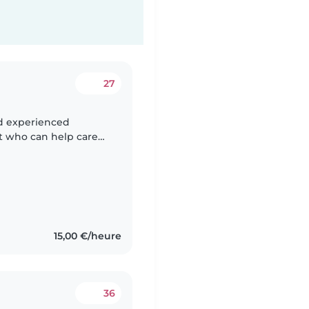
27
nd experienced
nt who can help care
ul toddler. We'd love
15,00 €/heure
36