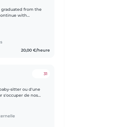
st graduated from the
continue with
 responsible and
es
20,00 €/heure
31
aby-sitter ou d'une
r s'occuper de nos
 en bas âge. Nos
ernelle