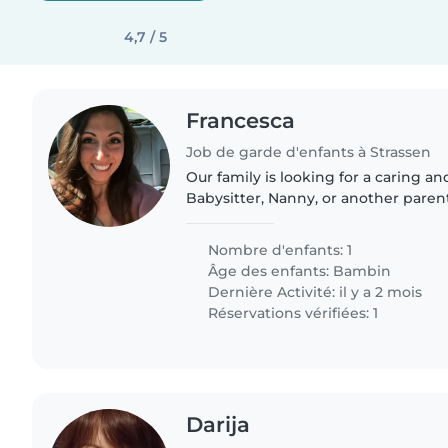
4,7 / 5
Francesca
Job de garde d'enfants à Strassen
Our family is looking for a caring a
Babysitter, Nanny, or another pare
for our energetic, curious, and playf
someone who can..
Nombre d'enfants: 1
Âge des enfants:
Bambin
Dernière Activité: il y a 2 mois
Réservations vérifiées: 1
Darija