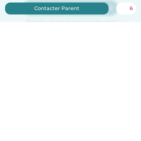
Inscrivez-vous maintenant
Contacter Parent
6
Babysits est gratuit pour les baby-sitters !
Français
Comment ça marche
Aide
Conditions et confidentialité
Tarifs
Coordonnées de l'entreprise
Babysits pour les entreprises
Les normes communautaires