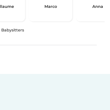
llaume
Marco
Anna
(
·
Babysitters