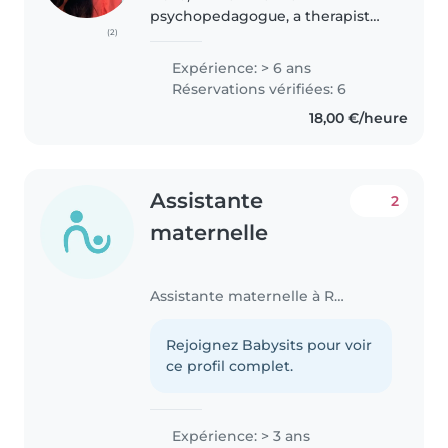
psychopedagogue, a therapist
(2)
for special children and an early
childhood education teacher, I
Expérience: > 6 ans
have a lot of experience with
Réservations vérifiées: 6
children both professionally
18,00 €/heure
and..
Assistante
2
maternelle
Assistante maternelle à Roeser
Rejoignez Babysits pour voir
ce profil complet.
Expérience: > 3 ans