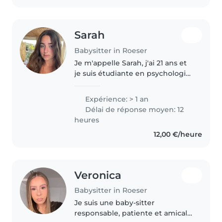
Sarah
Babysitter in Roeser
Je m'appelle Sarah, j'ai 21 ans et
je suis étudiante en psychologie.
J'apprécie passer du temps avec
les enfants et veiller à leur bien-
Expérience: > 1 an
être. Je suis disponible pour du
Délai de réponse moyen: 12
babysitting..
heures
12,00 €/heure
Veronica
Babysitter in Roeser
Je suis une baby-sitter
responsable, patiente et amicale