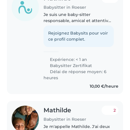
Babysitter in Roeser
Je suis une baby-sitter
responsable, amical et attentive
avec 1 semaine d'expérience
dans une crèche auprès des
Rejoignez Babysits pour voir
enfants âgés entre 2-5ans. J'ai
ce profil complet.
également participé à une
formation..
Expérience: < 1 an
Babysitter Zertifikat
Délai de réponse moyen: 6
heures
10,00 €/heure
Mathilde
2
Babysitter in Roeser
Je m'appelle Mathilde. J'ai deux