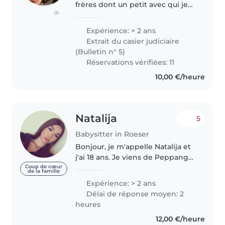
frères dont un petit avec qui je
(1)
passe beaucoup de temps.
J'aime beaucoup travailler avec
Expérience: > 2 ans
les enfants. J'ai commencé le
Extrait du casier judiciaire
babysitting y'a 4 ans en gardant..
(Bulletin n° 5)
Réservations vérifiées: 11
10,00 €/heure
Natalija
5
Babysitter in Roeser
Bonjour, je m'appelle Natalija et
j'ai 18 ans. Je viens de Peppange
et je suis étudiante à l'Ecole de
Coup de cœur
de la famille
Commerce et Gestion. J'ai un
Expérience: > 2 ans
certificat de garde d'enfants et
Délai de réponse moyen: 2
j'ai effectué un..
heures
12,00 €/heure