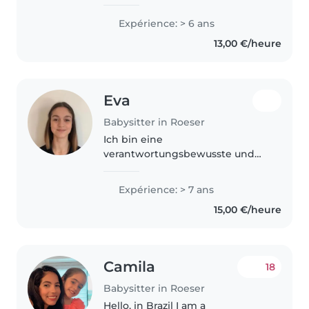
avec 6 ans d'expérience dans la
garde d'enfants, des tout-petits
Expérience: > 6 ans
aux adolescents. Je parle
13,00 €/heure
couramment l'allemand,
l'espagnol,..
Eva
Babysitter in Roeser
Ich bin eine
verantwortungsbewusste und
geduldige Betreuerin mit 7
Jahren Erfahrung in der
Expérience: > 7 ans
Kinderbetreuung, speziell mit
15,00 €/heure
Babys, Kleinkindern und
Vorschulkindern. Ich bin Erste-
Hilfe-zertifiziert..
Camila
18
Babysitter in Roeser
Hello, in Brazil I am a