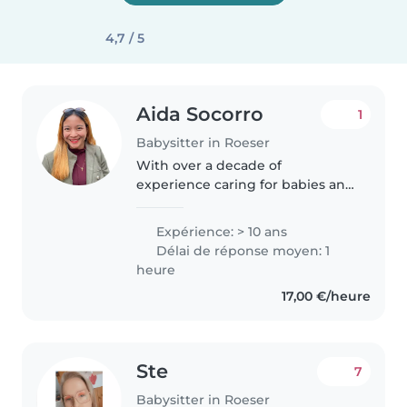
4,7 / 5
Aida Socorro
1
Babysitter in Roeser
With over a decade of
experience caring for babies and
toddlers, I bring a calm and
responsible approach to
Expérience: > 10 ans
childcare. I'm comfortable with
Délai de réponse moyen: 1
pets, cooking, chores, I love
heure
engaging children..
17,00 €/heure
Ste
7
Babysitter in Roeser