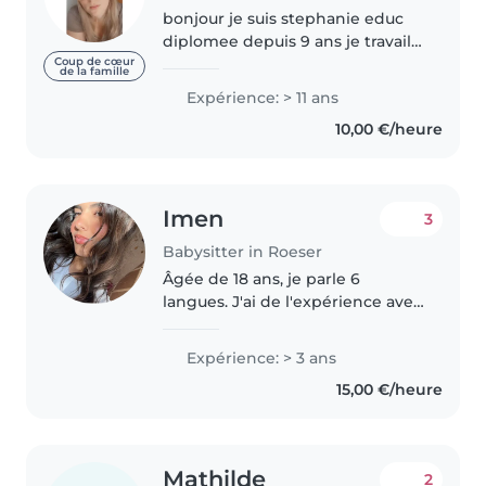
bonjour je suis stephanie educ
diplomee depuis 9 ans je travail
dans une creche , jai le premier
Coup de cœur
de la famille
soins , je parle lux francais
Expérience: > 11 ans
allemand anglais voiture
10,00 €/heure
personnelle je suis souriante..
Imen
3
Babysitter in Roeser
Âgée de 18 ans, je parle 6
langues. J'ai de l'expérience avec
les enfants grâce à ma formation
d'agent socio-pédagogique. J'ai
Expérience: > 3 ans
terminé ma formation et
15,00 €/heure
j'obtiendrai mon diplôme en
août...
Mathilde
2