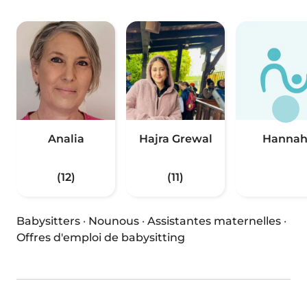
Analia
Hajra Grewal
Hanna
(12)
(11)
Babysitters
·
Nounous
·
Assistantes maternelles
·
Offres d'emploi de babysitting