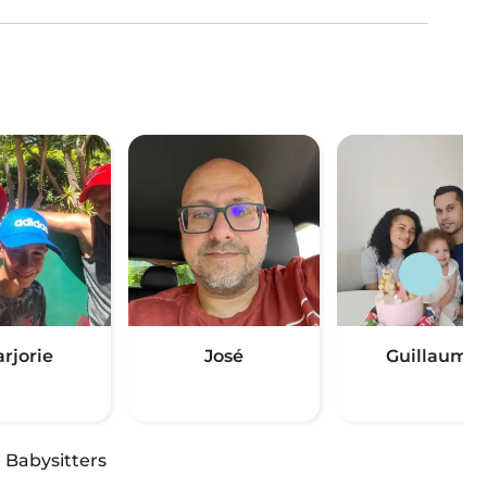
rjorie
José
Guillaume
·
Babysitters