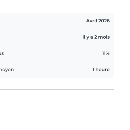
Avril 2026
Il y a 2 mois
us
11%
 moyen
1 heure