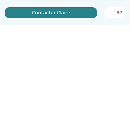
Contacter Claire
97
Français
Comment ça marche
Aide
Conditions et confidentialité
Tarifs
Coordonnées de l'entreprise
Babysits pour les entreprises