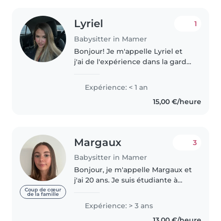
Lyriel
1
Babysitter in Mamer
Bonjour! Je m'appelle Lyriel et
j'ai de l'expérience dans la garde
d'enfants de différents âges. Je
suis responsable, patiente et
Expérience: < 1 an
j'adore créer un environnement
15,00 €/heure
sûr et amusant. J'aime..
Margaux
3
Babysitter in Mamer
Bonjour, je m'appelle Margaux et
j'ai 20 ans. Je suis étudiante à
l'université de Metz. Je parle
Coup de cœur
de la famille
français et anglais, et j'ai des
Expérience: > 3 ans
notions en allemand et
13,00 €/heure