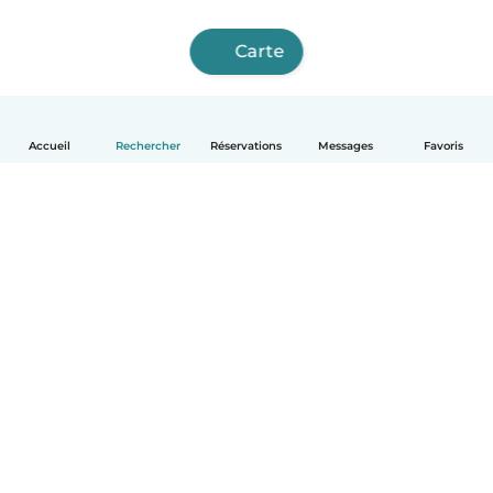
Carte
Accueil
Rechercher
Réservations
Messages
Favoris
Français
Comment ça marche
Aide
Conditions et confidentialité
Tarifs
Coordonnées de l'entreprise
Babysits pour les entreprises