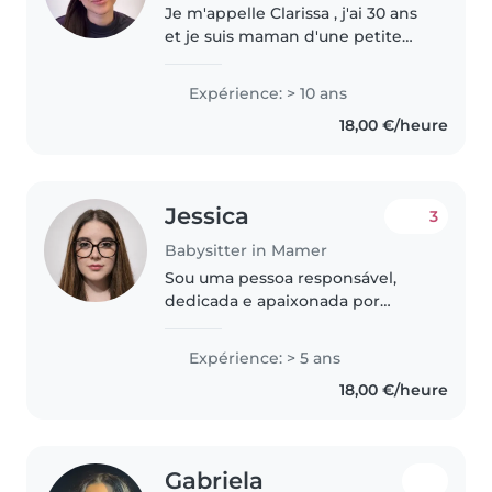
Je m'appelle Clarissa , j'ai 30 ans
et je suis maman d'une petite
fille de 10 ans. Je suis diplômée
en tant qu'assistante socio-
Expérience: > 10 ans
sanitaire et j'ai acquis une solide
18,00 €/heure
expérience auprès..
Jessica
3
Babysitter in Mamer
Sou uma pessoa responsável,
dedicada e apaixonada por
cuidar de crianças. Tenho cerca
de 5 anos de experiência como
Expérience: > 5 ans
babysitter, durante os quais
18,00 €/heure
desenvolvi competências
essenciais..
Gabriela