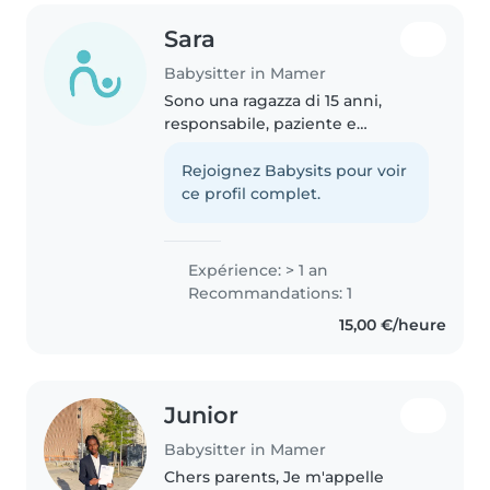
Sara
Babysitter in Mamer
Sono una ragazza di 15 anni,
responsabile, paziente e
amichevole. Parlo corentemente
francese, inglese e italiano. Ho
Rejoignez Babysits pour voir
già 1 anno di esperienza nel
ce profil complet.
babysitting, lavorando con
bambini..
Expérience: > 1 an
Recommandations: 1
15,00 €/heure
Junior
Babysitter in Mamer
Chers parents, Je m'appelle