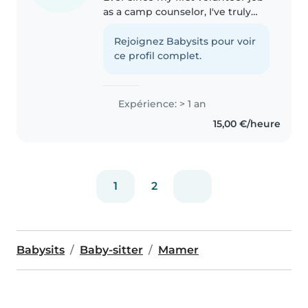
as a camp counselor, I've truly
found my passion for working
with children and helping them!
Rejoignez Babysits pour voir
I've don't babysitting for my
ce profil complet.
neighbours aswell as worked..
Expérience: > 1 an
15,00 €/heure
1
2
Babysits
Baby-sitter
Mamer