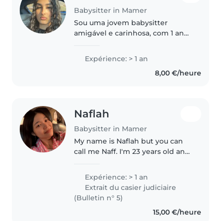
Babysitter in Mamer
Sou uma jovem babysitter
amigável e carinhosa, com 1 ano
de experiência a cuidar de
crianças em idade pré-escolar e
Expérience: > 1 an
escolar. Falo fluentemente
8,00 €/heure
português, alemão, francês,
luxemburguês..
Naflah
Babysitter in Mamer
My name is Naflah but you can
call me Naff. I'm 23 years old and
I'm a student, I absolutely love
taking care of children! playing
Expérience: > 1 an
and spending time with them
Extrait du casier judiciaire
especially through art..
(Bulletin n° 5)
15,00 €/heure