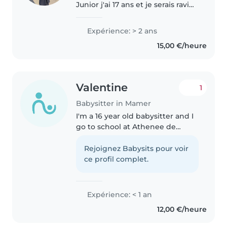
Junior j'ai 17 ans et je serais ravi
d'être le baby-sitter de vos
enfants. Sportif de haut niveau
Expérience: > 2 ans
et passionné de football, je suis
15,00 €/heure
dynamique, discipliné..
Valentine
1
Babysitter in Mamer
I'm a 16 year old babysitter and I
go to school at Athenee de
Luxembourg. In my spare time, I
do dance and I'm a scout leader.
Rejoignez Babysits pour voir
I'd be delighted to look after
ce profil complet.
your children and I also..
Expérience: < 1 an
12,00 €/heure