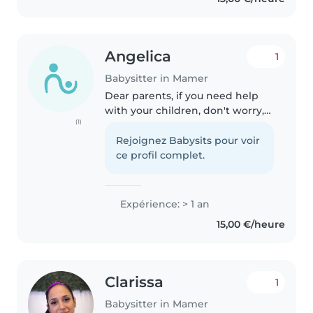
espagnol. Je commence à avoir..
Angelica
1
Babysitter in Mamer
Dear parents, if you need help
with your children, don't worry,
(1)
I'm here for you. My name is
Angelica, I'm 16 years old and I
Rejoignez Babysits pour voir
attend the European School II in
ce profil complet.
Luxembourg. I have daily..
Expérience: > 1 an
15,00 €/heure
Clarissa
1
Babysitter in Mamer