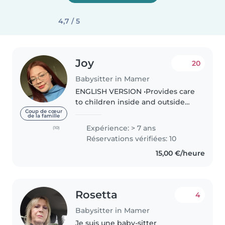
4,7 / 5
Joy
20
Babysitter in Mamer
ENGLISH VERSION •Provides care
to children inside and outside
the home. •Performs light
Coup de cœur
de la famille
housework. •Leads children in
Expérience: > 7 ans
(10)
fun activities. •Keeps children’s
Réservations vérifiées: 10
living and play areas tidy. •Helps..
15,00 €/heure
Rosetta
4
Babysitter in Mamer
Je suis une baby-sitter