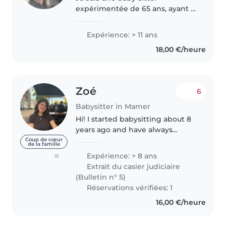
expérimentée de 65 ans, ayant 11
ans d'expérience auprès des
tout-petits et des enfants d'âge
Expérience: > 11 ans
scolaire. Calme et patiente, je
18,00 €/heure
peux vous aider avec les devoirs..
Zoé
6
Babysitter in Mamer
Hi! I started babysitting about 8
years ago and have always
enjoyed spending time with
Coup de cœur
de la famille
children. Over the years, I have
Expérience: > 8 ans
(1)
gained experience caring for
Extrait du casier judiciaire
children of different ages, and..
(Bulletin n° 5)
Réservations vérifiées: 1
16,00 €/heure