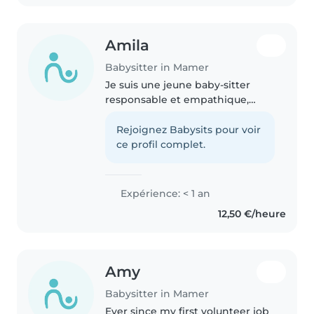
Amila
Babysitter in Mamer
Je suis une jeune baby-sitter
responsable et empathique,
prête à prendre soin de vos
enfants. Je parle plusieurs
Rejoignez Babysits pour voir
langues, dont l'allemand,
ce profil complet.
l'anglais, le bosnien, le français et
le..
Expérience: < 1 an
12,50 €/heure
Amy
Babysitter in Mamer
Ever since my first volunteer job