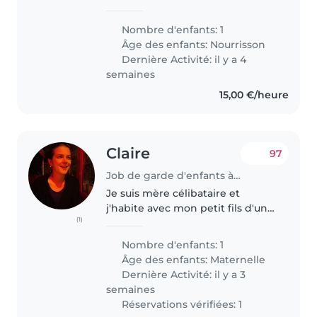
an 4 Katzen. Mir sin eng
frëndlech, oppen ,
Nombre d'enfants: 1
naturverbonnen Famill dei eng
Âge des enfants:
Nourrisson
leif Madame sicht fir eisen
Dernière Activité: il y a 4
Klëngen ze versuergen..
semaines
15,00 €/heure
Claire
97
Job de garde d'enfants à Esch-sur-Alzette
Je suis mère célibataire et
j'habite avec mon petit fils d'un
(1)
an et mon chien Mila dans une
grande maison. Mon fils est en
Nombre d'enfants: 1
précoce et dans la maison relais
Âge des enfants:
Maternelle
près de chez nous pendant..
Dernière Activité: il y a 3
semaines
Réservations vérifiées: 1