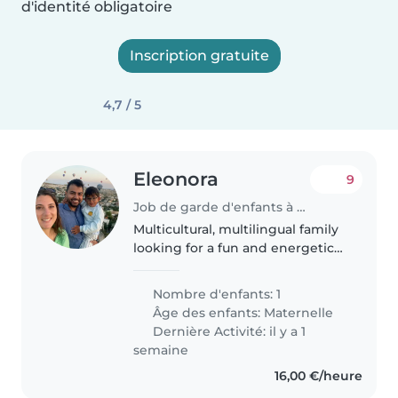
d'identité obligatoire
Inscription gratuite
4,7 / 5
Eleonora
9
Job de garde d'enfants à Luxembourg
Multicultural, multilingual family
looking for a fun and energetic
babysitter on **August 6 and 7**
for our cheerful 31⁄2-year-old. We
Nombre d'enfants: 1
speak English and Italian, and
Âge des enfants:
Maternelle
we'd love someone..
Dernière Activité: il y a 1
semaine
16,00 €/heure