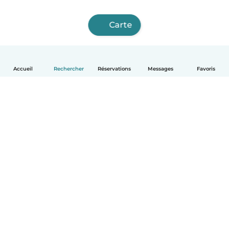
Carte
Accueil
Rechercher
Réservations
Messages
Favoris
Français
Comment ça marche
Aide
Conditions et confidentialité
Tarifs
Coordonnées de l'entreprise
Babysits pour les entreprises