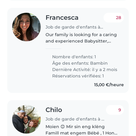
Francesca
28
Job de garde d'enfants à Strassen
Our family is looking for a caring
and experienced Babysitter,
Nanny, or another parent who
can help care for our energetic,
Nombre d'enfants: 1
curious, and playful toddler. We'd
Âge des enfants:
Bambin
love someone who can..
Dernière Activité: il y a 2 mois
Réservations vérifiées: 1
15,00 €/heure
Chilo
9
Job de garde d'enfants à Wahl
Moien 😊 Mir sin eng klëng
Famill mat engem Bébé , 1 Hond