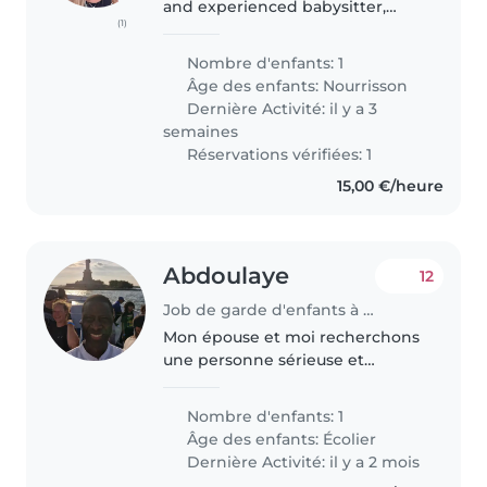
and experienced babysitter,
(1)
nanny, or childminder to join our
multilingual household and look
Nombre d'enfants: 1
after our energetic, curious, and
Âge des enfants:
Nourrisson
talkative baby. We..
Dernière Activité: il y a 3
semaines
Réservations vérifiées: 1
15,00 €/heure
Abdoulaye
12
Job de garde d'enfants à Contern
Mon épouse et moi recherchons
une personne sérieuse et
responsable pour accompagner
notre fils de 8 ans les mardis et
Nombre d'enfants: 1
jeudis. 📍 Il s’agit de le récupérer
Âge des enfants:
Écolier
à 16h30 à La Cloche d’Or et..
Dernière Activité: il y a 2 mois