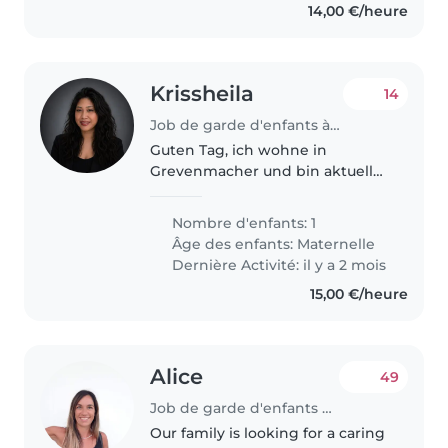
14,00 €/heure
Krissheila
14
Job de garde d'enfants à Grevenmacher
Guten Tag, ich wohne in
Grevenmacher und bin aktuell
auf der Suche nach einer
Tagesmutter (assistante
Nombre d'enfants: 1
parentale) für meine Tochter. Da
Âge des enfants:
Maternelle
ich in der Stadt arbeite, muss ich
Dernière Activité: il y a 2 mois
sehr früh..
15,00 €/heure
Alice
49
Job de garde d'enfants à Luxembourg
Our family is looking for a caring