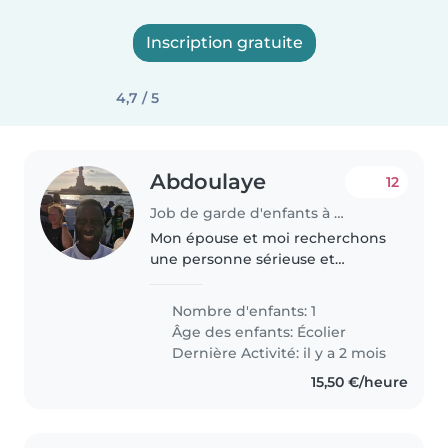
Inscription gratuite
4,7 / 5
Abdoulaye
12
Job de garde d'enfants à Contern
Mon épouse et moi recherchons
une personne sérieuse et
responsable pour accompagner
notre fils de 8 ans les mardis et
Nombre d'enfants: 1
jeudis. 📍 Il s’agit de le récupérer
Âge des enfants:
Écolier
à 16h30 à La Cloche d’Or et..
Dernière Activité: il y a 2 mois
15,50 €/heure