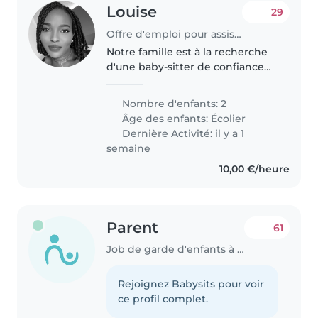
Louise
29
Offre d'emploi pour assistante maternelle à Contern
Notre famille est à la recherche
d'une baby-sitter de confiance
qui peut s'occuper de mes
enfants , un de 7an et un de
Nombre d'enfants: 2
5ans. J’ai besoin d'une baby-
Âge des enfants:
Écolier
sitter qui est à l'aise avec les..
Dernière Activité: il y a 1
semaine
10,00 €/heure
Parent
61
Job de garde d'enfants à Contern
Rejoignez Babysits pour voir
ce profil complet.