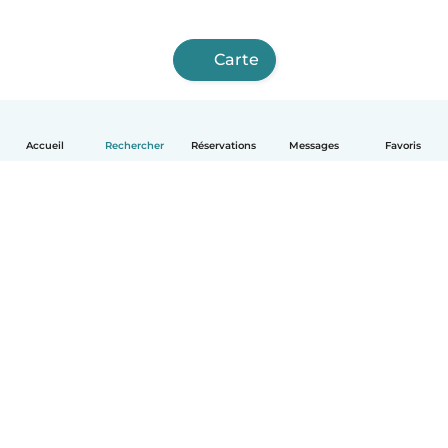
Carte
Accueil
Rechercher
Réservations
Messages
Favoris
Français
Comment ça marche
Aide
Conditions et confidentialité
Tarifs
Coordonnées de l'entreprise
Babysits pour les entreprises