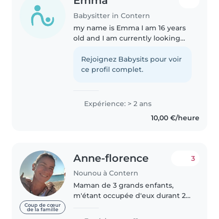
Emma
Babysitter in Contern
my name is Emma I am 16 years
old and I am currently looking
for a job as a babysitter. I am an
older sister with two younger
Rejoignez Babysits pour voir
twin brothers that are 6 years
ce profil complet.
old I have helped my mom..
Expérience: > 2 ans
10,00 €/heure
Anne-florence
3
Nounou à Contern
Maman de 3 grands enfants,
m'étant occupée d'eux durant 20
ans en tant que mère au foyer, je
Coup de cœur
de la famille
cherche a présent quelques