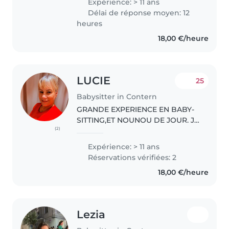
Expérience: > 11 ans
heures par semaine pour
Délai de réponse moyen: 12
continuer ce rôle que j'ai
heures
beaucoup..
18,00 €/heure
LUCIE
25
Babysitter in Contern
GRANDE EXPERIENCE EN BABY-
SITTING,ET NOUNOU DE JOUR. Je
(2)
souhaite faire de nouvelles
connaissances. Pour plus amples
Expérience: > 11 ans
info suis disponible a vous les
Réservations vérifiées: 2
fournir. Cordialement Lucie .
18,00 €/heure
Lezia