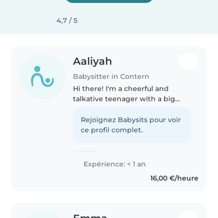
4,7 / 5
Aaliyah
Babysitter in Contern
Hi there! I'm a cheerful and
talkative teenager with a big
heart for kids. I love drawing,
crafting, and playing games, so
Rejoignez Babysits pour voir
I'm great at keeping little ones
ce profil complet.
entertained. I'm comfortable..
Expérience: < 1 an
16,00 €/heure