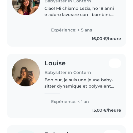
Babysitter in Contern
Ciao! Mi chiamo Lezia, ho 18 anni
e adoro lavorare con i bambini.
Ho un fratellino di 8 anni, quindi
ho iniziato ad acquisire
Expérience: > 5 ans
esperienza molto presto. A 16
16,00 €/heure
anni ho anche seguito una..
Louise
Babysitter in Contern
Bonjour, je suis une jeune baby-
sitter dynamique et polyvalente.
Je parle couramment français,
allemand, anglais et
Expérience: < 1 an
luxembourgeois, ce qui me
15,00 €/heure
permet de m'adapter à
différents environnements..