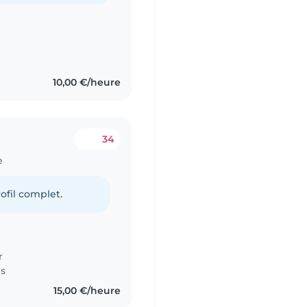
10,00 €/heure
34
e
ofil complet.
r
es
15,00 €/heure