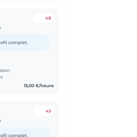
48
e
ofil complet.
isson
es
15,00 €/heure
45
e
ofil complet.