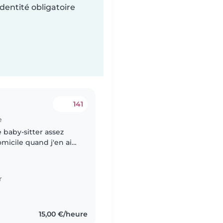
dentité obligatoire
141
e
e baby-sitter assez
micile quand j'en ai
and de 9ans :-) Ça
r
15,00 €/heure