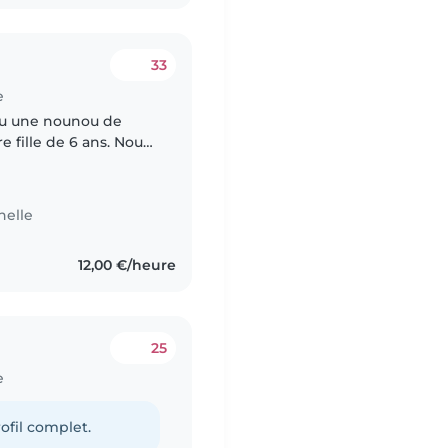
33
e
ou une nounou de
 fille de 6 ans. Nous
, à l'aise avec la
nelle
12,00 €/heure
25
e
ofil complet.