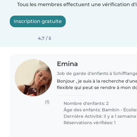
Tous les membres effectuent une vérification d'i
Inscription gratuite
4,7 / 5
Emina
Job de garde d'enfants à Schifflang
Bonjour , je suis à la recherche d'un
flexible qui peut se rendre à mon do
besoin . Mon bébé à 18mois et mon gr
serait pour..
(1)
Nombre d'enfants: 2
Âge des enfants:
Bambin
•
Écolie
Dernière Activité: il y a 1 semaine
Réservations vérifiées: 1