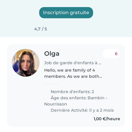
Inscription gratuite
4,7 / 5
Olga
6
Job de garde d'enfants à Redange
Hello, we are family of 4
members. As we are both
parents full time working, we are
looking for a babysitter from
Nombre d'enfants: 2
time to time for our kids. We
Âge des enfants:
Bambin
•
would Like to find a reliable
Nourrisson
babysitter..
Dernière Activité: il y a 2 mois
1,00 €/heure