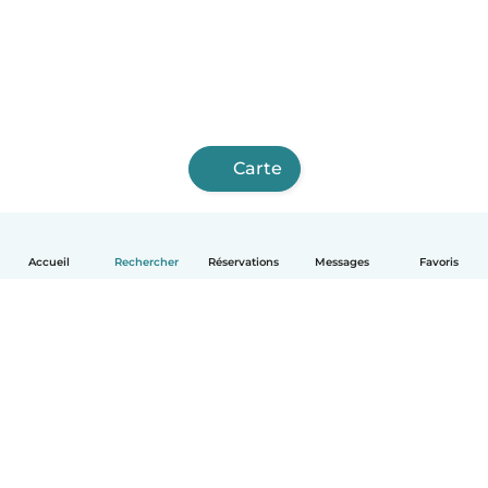
Carte
Accueil
Rechercher
Réservations
Messages
Favoris
Français
Comment ça marche
Aide
Conditions et confidentialité
Tarifs