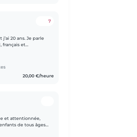
7
j’ai 20 ans. Je parle
 français et
 et j’ai mon diplôme
tes
20,00 €/heure
e et attentionnée,
enfants de tous âges.
s ayant des besoins