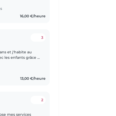
es
16,00 €/heure
3
c les enfants grâce à
 en situation de
13,00 €/heure
2