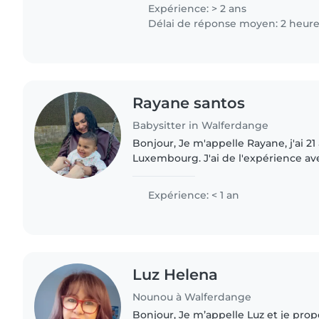
spéciaux, notamment..
Expérience: > 2 ans
Délai de réponse moyen: 2 heur
Rayane santos
Babysitter in Walferdange
Bonjour, Je m'appelle Rayane, j'ai 21 ans et j'habite au
Luxembourg. J'ai de l'expérience ave
mon bénévolat auprès de personnes
handicap ainsi..
Expérience: < 1 an
Luz Helena
Nounou à Walferdange
Bonjour, Je m’appelle Luz et je propose mes services