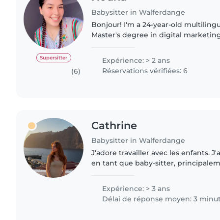
Babysitter in Walferdange
Bonjour! I'm a 24-year-old multilingu
Master's degree in digital marketing
have first aid certification, I have 2
caring for..
Supersitter
Expérience: > 2 ans
Réservations vérifiées: 6
(6)
Cathrine
Babysitter in Walferdange
J'adore travailler avec les enfants. J
en tant que baby-sitter, principale
adolescents, écoliers . Au sein de ma
effectué des..
Expérience: > 3 ans
Délai de réponse moyen: 3 minu