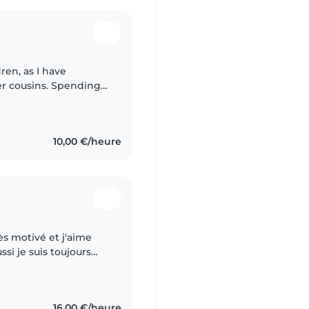
ren, as I have
r cousins. Spending
ce, responsibility,
10,00 €/heure
s motivé et j'aime
ssi je suis toujours
nfants je sui abitué au
16,00 €/heure