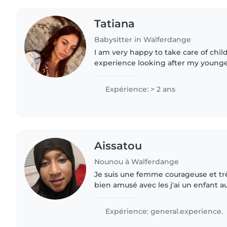
Tatiana
Babysitter in Walferdange
I am very happy to take care of child
experience looking after my younge
time with them has taught me patien
and how to keep children..
Expérience: > 2 ans
Aissatou
Nounou à Walferdange
Je suis une femme courageuse et trè
bien amusé avec les j'ai un enfant au
souriante j'aime travailler avec les e
enfants..
Expérience: general.experience.