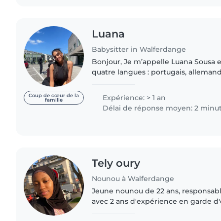
Luana
Babysitter in Walferdange
Bonjour, Je m’appelle Luana Sousa et 
quatre langues : portugais, allemand,
luxembourgeois. J’adore les enfants
de babysitting...
Coup de cœur de la
Expérience: > 1 an
famille
Délai de réponse moyen: 2 minu
Tely oury
Nounou à Walferdange
Jeune nounou de 22 ans, responsabl
avec 2 ans d'expérience en garde d'
J'ai une expérience avec les enfant