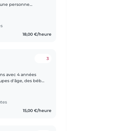
s une personne
 avec de l’expérience
es
18,00 €/heure
3
 ans avec 4 années
oupes d'âge, des bébés
, attentive et
utes
15,00 €/heure