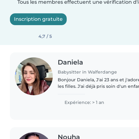
Tous les membres effectuent une vérification d'i
Inscription gratuite
4,7 / 5
Daniela
Babysitter in Walferdange
Bonjour Daniela, J'ai 23 ans et j'adore les enfants, surtout
les filles. J'ai déjà pris soin d'un e
six mois et j'ai fait des soins après l
Expérience: > 1 an
Nouha