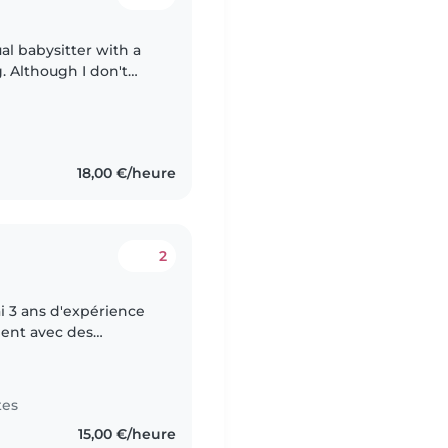
al babysitter with a
. Although I don't
 years of experience
18,00 €/heure
2
'ai 3 ans d'expérience
ment avec des
 formation, j'ai déjà
tes
15,00 €/heure