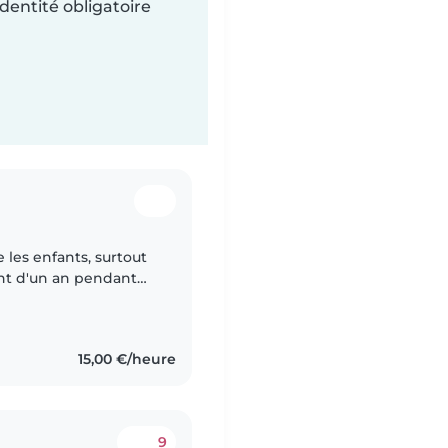
dentité obligatoire
nfant d'un an pendant
e repas à un enfant..
15,00 €/heure
9