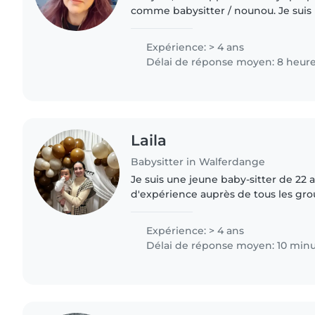
comme babysitter / nounou. Je sui
responsable, bienveillante et fiable,
dans la garde d’enfants..
Expérience: > 4 ans
Délai de réponse moyen: 8 heur
Laila
Babysitter in Walferdange
Je suis une jeune baby-sitter de 22
d'expérience auprès de tous les gr
aux adolescents. Je suis responsable
patiente. Je parle..
Expérience: > 4 ans
Délai de réponse moyen: 10 min