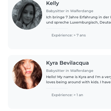
Kelly
Babysitter in Walferdange
Ich bringe 7 Jahre Erfahrung in de
und spreche Luxemburgisch, Deutsc
Französisch und Portugiesisch. Ich 
verantwortungsbewusst und liebe..
Expérience: > 7 ans
Kyra Bevilacqua
Babysitter in Walferdange
Hello! My name is Kyra and I'm a ve
loves being around with kids. I hav
because I have a little sister and cou
many..
Expérience: > 1 an