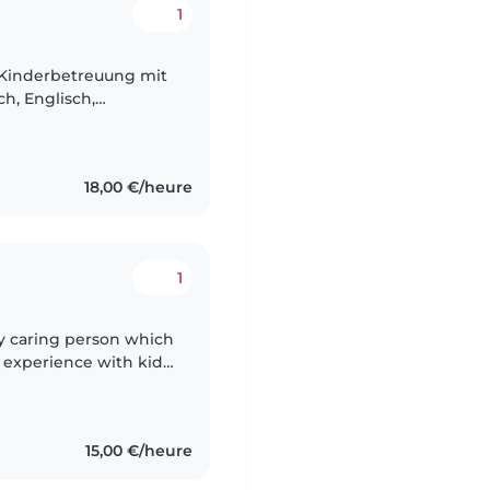
1
r Kinderbetreuung mit
h, Englisch,
bin einfühlsam,
18,00 €/heure
1
ry caring person which
e experience with kids
sins that I took care of
15,00 €/heure