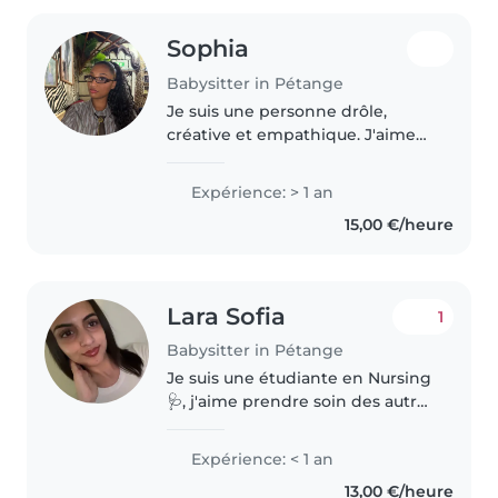
Sophia
Babysitter in Pétange
Je suis une personne drôle,
créative et empathique. J'aime
passer du temps avec les
enfants, les faire rire et leur
Expérience: > 1 an
proposer des activités adaptées
15,00 €/heure
à leur âge, comme des jeux, du
bricolage..
Lara Sofia
1
Babysitter in Pétange
Je suis une étudiante en Nursing
🩺, j'aime prendre soin des autres
depuis toujours. Douce, je
m'adapte aux besoins de chaque
Expérience: < 1 an
enfant. À l'écoute et responsable,
13,00 €/heure
je veille sur vos enfants..