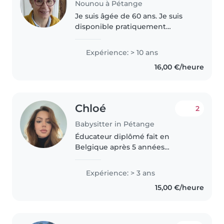
Nounou à Pétange
Je suis âgée de 60 ans. Je suis
disponible pratiquement
immédiatement. J'ai garde
actuellement des enfants en
Expérience: > 10 ans
France et à Luxembourg. Je
16,00 €/heure
cherche un minimum de durée
de quatre heures..
Chloé
2
Babysitter in Pétange
Éducateur diplômé fait en
Belgique après 5 années
d’études au Luxembourg +
bonne expérience avec des
Expérience: > 3 ans
enfants de 0 à 12 ans, également
15,00 €/heure
avec des enfants à besoins
spécifiques. Ayant..