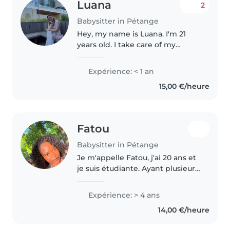
Luana
2
Babysitter in Pétange
Hey, my name is Luana. I'm 21
years old. I take care of my
younger sister and help with
chores around the house. I love
Expérience: < 1 an
playing with kids and I'm very
15,00 €/heure
creative. I can speak 5
languages(French,..
Fatou
Babysitter in Pétange
Je m'appelle Fatou, j'ai 20 ans et
je suis étudiante. Ayant plusieurs
petits frères, j'ai l'habitude de
m'occuper d'enfants de
Expérience: > 4 ans
différents âges. Je suis une
14,00 €/heure
personne douce, patiente..