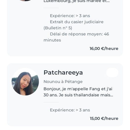
Luxembourg, je suis mariée et
maman d'un enfant de 15 mois.
J'ai acquis de l'expérience dans
Expérience: > 3 ans
la garde d'enfants grâce à ma
Extrait du casier judiciaire
famille, en m'occupant
(Bulletin n° 5)
régulièrement..
Délai de réponse moyen: 46
minutes
16,00 €/heure
Patchareeya
Nounou à Pétange
Bonjour, je m'appelle Fang et j'ai
30 ans. Je suis thaïlandaise mais
j'habite actuellement à Longwy
(la frontière entre Luxembourg
Expérience: > 3 ans
et France) J'ai de l'expérience
15,00 €/heure
comme j'étais la..