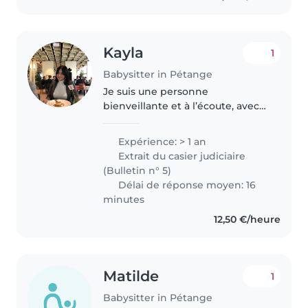
Kayla
1
Babysitter in Pétange
Je suis une personne
bienveillante et à l’écoute, avec
de l’expérience auprès des
enfants de 3 à 12 ans. J’aime
Expérience: > 1 an
proposer des activités pour les
Extrait du casier judiciaire
occuper et je peux aussi les aider
(Bulletin n° 5)
avec..
Délai de réponse moyen: 16
minutes
12,50 €/heure
Matilde
1
Babysitter in Pétange