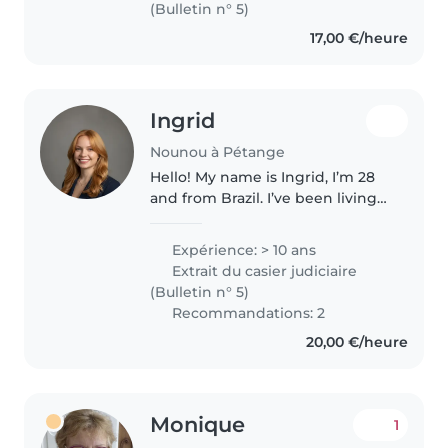
(Bulletin n° 5)
17,00 €/heure
Ingrid
Nounou à Pétange
Hello! My name is Ingrid, I’m 28
and from Brazil. I’ve been living
in Europe for the past three
years working as an Au Pair — in
Expérience: > 10 ans
Switzerland, Austria, and now
Extrait du casier judiciaire
Luxembourg. I’ve cared..
(Bulletin n° 5)
Recommandations: 2
20,00 €/heure
Monique
1