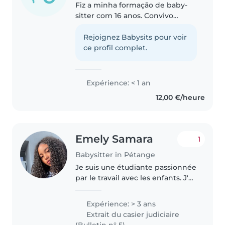
Fiz a minha formação de baby-
sitter com 16 anos. Convivo
desde sempre com crianças já fiz
estágio em creche, gosto
Rejoignez Babysits pour voir
bastante de brincar com eles e
ce profil complet.
adoro fazer atividades criativas ,..
Expérience: < 1 an
12,00 €/heure
Emely Samara
1
Babysitter in Pétange
Je suis une étudiante passionnée
par le travail avec les enfants. J'ai
3 ans d'expérience dans la garde
de bébés, de tout-petits,
Expérience: > 3 ans
d'enfants d'âge préscolaire et
Extrait du casier judiciaire
d'enfants d'âge scolaire...
(Bulletin n° 5)