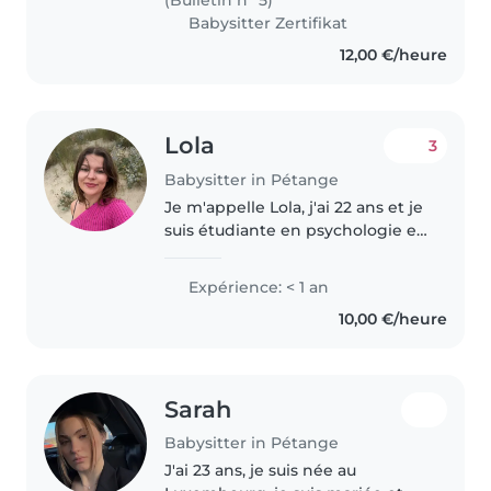
Babysitter Zertifikat
12,00 €/heure
Lola
3
Babysitter in Pétange
Je m'appelle Lola, j'ai 22 ans et je
suis étudiante en psychologie et
éducation. J'ai toujours aimé
passer du temps avec les enfants
Expérience: < 1 an
et leur bien-être m'est
10,00 €/heure
important. Je suis une..
Sarah
Babysitter in Pétange
J'ai 23 ans, je suis née au