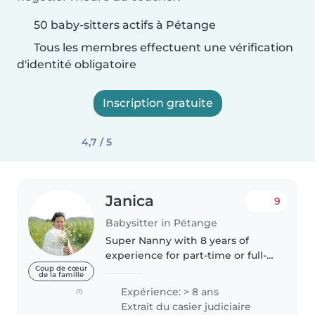
50 baby-sitters actifs à Pétange
Tous les membres effectuent une vérification
d'identité obligatoire
Inscription gratuite
4,7 / 5
Janica
9
Babysitter in Pétange
Super Nanny with 8 years of
experience for part-time or full-
time Hello Families, My name is
Coup de cœur
de la famille
Janica, 30, from the Philippines,
Expérience: > 8 ans
(1)
currently living in Luxembourg. I
Extrait du casier judiciaire
have 8 years experience..