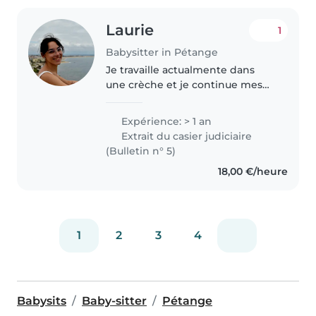
Laurie
1
Babysitter in Pétange
Je travaille actualmente dans
une crèche et je continue mes
études tant qu'éducateur
graduée, sachant que j'ai déjà un
Expérience: > 1 an
diplôme dans le domaine. J'ai
Extrait du casier judiciaire
travaillé avec des enfants agées..
(Bulletin n° 5)
18,00 €/heure
1
2
3
4
Babysits
Baby-sitter
Pétange