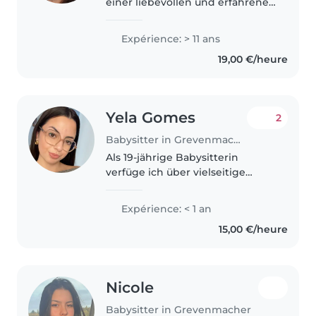
einer liebevollen und erfahrenen
Nanny? Ich bin ab sofort
verfügbar und arbeite seit über
Expérience: > 11 ans
15 Jahren als Nanny in
19,00 €/heure
Luxemburg. Die Arbeit mit
Kindern ist..
Yela Gomes
2
Babysitter in Grevenmacher
Als 19-jährige Babysitterin
verfüge ich über vielseitige
Erfahrungen in der Betreuung
von Kindern aller Altersgruppen,
Expérience: < 1 an
von Babys bis hin zu Teenagern.
15,00 €/heure
Neben meiner Fürsorge und
Kreativität,..
Nicole
Babysitter in Grevenmacher