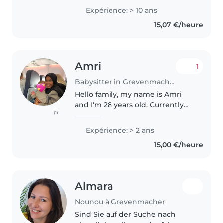
Sérieuse bienveillante et fiable
Expérience: > 10 ans
Je suis capable d'établir une
15,07 €/heure
relation de confiance avec..
Amri
1
Babysitter in Grevenmacher
Hello family, my name is Amri
and I'm 28 years old. Currently
(1)
living in Luxembourg, I used to
be an Aupair in Netherlands and
Expérience: > 2 ans
Austria, I've more than 2 years
15,00 €/heure
experience with kids...
Almara
Nounou à Grevenmacher
Sind Sie auf der Suche nach