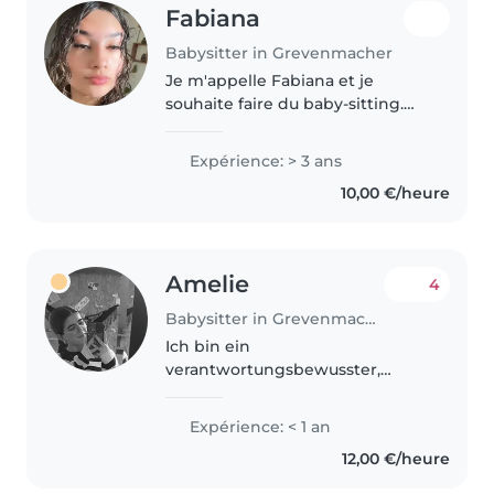
Fabiana
Babysitter in Grevenmacher
Je m'appelle Fabiana et je
souhaite faire du baby-sitting.
J'aime beaucoup les enfants et
j'apprécie passer du temps avec
Expérience: > 3 ans
eux. Je suis une personne douce,
10,00 €/heure
attentionnée, patiente et..
Amelie
4
Babysitter in Grevenmacher
Ich bin ein
verantwortungsbewusster,
freundlicher und geduldiger
junger Mensch, der Spaß daran
Expérience: < 1 an
hat, mit Kindern aller
12,00 €/heure
Altersgruppen - von Babys bis
Grundschülern - zu arbeiten.