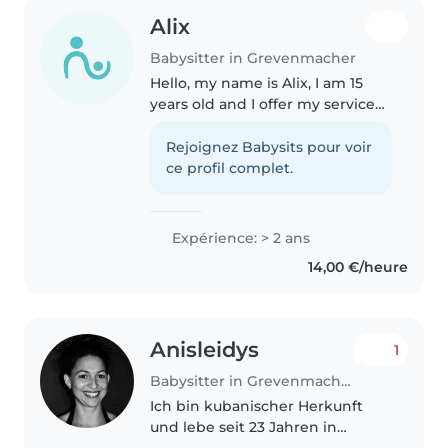
Alix
Babysitter in Grevenmacher
Hello, my name is Alix, I am 15
years old and I offer my services.
Serious, responsible and
creative, I like to take care of
Rejoignez Babysits pour voir
children and animals. I speak
ce profil complet.
French, German and English...
Expérience: > 2 ans
14,00 €/heure
Anisleidys
1
Babysitter in Grevenmacher
Ich bin kubanischer Herkunft
und lebe seit 23 Jahren in
Europa, aktuell in Grevenmacher,