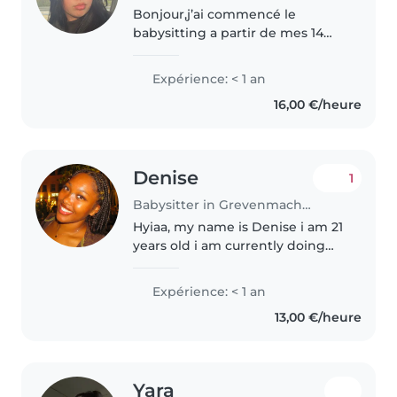
Bonjour,j’ai commencé le
babysitting a partir de mes 14
ans. Je garde mes frères et mes
cousins et j’ai déjà fait une stage
Expérience: < 1 an
en crèche(Kidscare).En ce
16,00 €/heure
moment je suis à l’école en train..
Denise
1
Babysitter in Grevenmacher
Hyiaa, my name is Denise i am 21
years old i am currently doing
my bachelor's degree to become
a social worker:)) I already
Expérience: < 1 an
worked two summers in a
13,00 €/heure
center for people with
disabilities,..
Yara