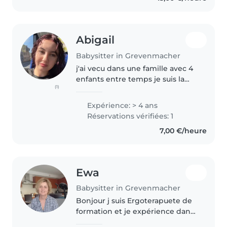
Abigail
Babysitter in Grevenmacher
j'ai vecu dans une famille avec 4
enfants entre temps je suis la
(1)
plus vieille et c moi qui
m'occupait de mes petites
Expérience: > 4 ans
soeurs quand y'avait pas mes
Réservations vérifiées: 1
parents. J'adore les enfants. Ils..
7,00 €/heure
Ewa
Babysitter in Grevenmacher
Bonjour j suis Ergoterapuete de
formation et je expérience dans
le travail avec les enfants.