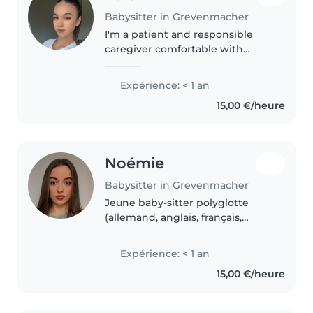
Babysitter in Grevenmacher
I'm a patient and responsible
caregiver comfortable with
babies and toddlers. Multilingual
in English, French, German,
Expérience: < 1 an
Luxembourgish, and Portuguese,
15,00 €/heure
I'm great at creative activities,..
Noémie
Babysitter in Grevenmacher
Jeune baby-sitter polyglotte
(allemand, anglais, français,
luxembourgeois et portugais)
avec un diplôme en
Expérience: < 1 an
administration et commerce. Je
15,00 €/heure
suis responsable, empathique et
attentif,..