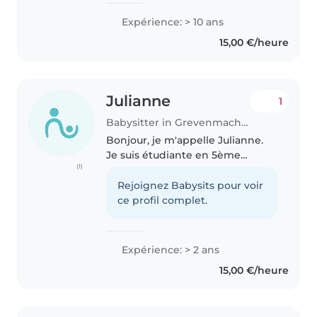
Luxemburg. Ich spreche
Expérience: > 10 ans
Spanisch und Deutsch fließend,
15,00 €/heure
verfüge über Grundkenntnisse
in Französisch..
Julianne
1
Babysitter in Grevenmacher
Bonjour, je m'appelle Julianne.
Je suis étudiante en 5ème
(1)
générale et je possède mon
diplôme de babysitting. J'aime
Rejoignez Babysits pour voir
beaucoup m'occuper des
ce profil complet.
enfants, jouer avec eux, faire des
activités..
Expérience: > 2 ans
15,00 €/heure