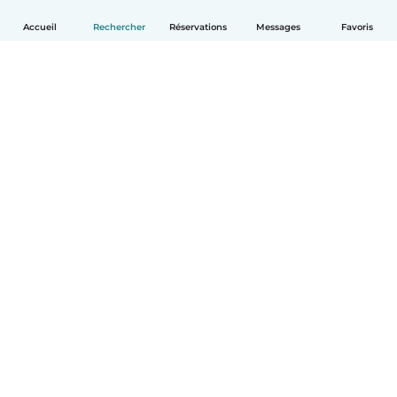
Accueil
Rechercher
Réservations
Messages
Favoris
Français
Comment ça marche
Aide
Conditions et confidentialité
Tarifs
Coordonnées de l'entreprise
Babysits pour les entreprises
Les normes communautaires