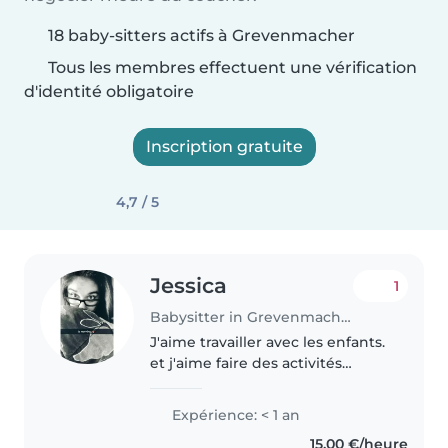
18 baby-sitters actifs à Grevenmacher
Tous les membres effectuent une vérification
d'identité obligatoire
Inscription gratuite
4,7 / 5
Jessica
1
Babysitter in Grevenmacher
J'aime travailler avec les enfants.
et j'aime faire des activités
créatives ou éducatives avec
eux.Je suis disponible à votre
Expérience: < 1 an
convenance la plupart des jours
15,00 €/heure
de la semaine