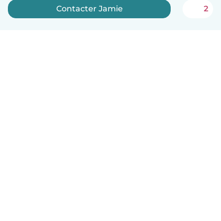
Contacter Jamie
2
Français
Comment ça marche
Aide
Conditions et confidentialité
Tarifs
Coordonnées de l'entreprise
Babysits pour les entreprises
Les normes communautaires