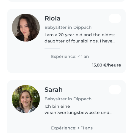
Riola
Babysitter in Dippach
I am a 20-year-old and the oldest
daughter of four siblings. I have
always loved being around
children and naturally get along
Expérience: < 1 an
well with them. Most of my
15,00 €/heure
experience comes from taking..
Sarah
Babysitter in Dippach
Ich bin eine
verantwortungsbewusste und
geduldige Babysitterin mit über
11 Jahren Erfahrung in der
Expérience: > 11 ans
Betreuung von Kindern aller