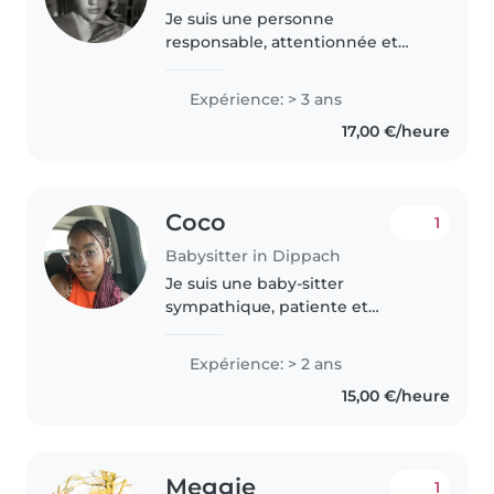
Je suis une personne
responsable, attentionnée et
fiable, avec un bon contact avec
les enfants. J'aime organiser des
Expérience: > 3 ans
activités amusantes et
17,00 €/heure
éducatives, tout en veillant à leur
sécurité..
Coco
1
Babysitter in Dippach
Je suis une baby-sitter
sympathique, patiente et
responsable avec 2 ans
d'expérience dans la garde de
Expérience: > 2 ans
tout-petits, d'enfants d'âge
15,00 €/heure
préscolaire et d'élèves du
primaire. Je parle couramment..
Meggie
1