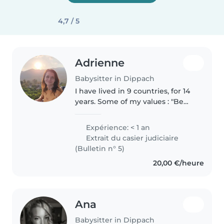
4,7 / 5
Adrienne
Babysitter in Dippach
I have lived in 9 countries, for 14
years. Some of my values : "Be
creative & create Stay curious &
observe Respect life & listen
Expérience: < 1 an
Speak your heart & tell the truth
Extrait du casier judiciaire
Care to share &..
(Bulletin n° 5)
20,00 €/heure
Ana
Babysitter in Dippach