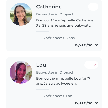
Catherine
Babysitter in Dippach
Bonjour ! Je m'appelle Catherine.
J'ai 29 ans, je suis une baby-sitter
et designer, originaire de
Belgique. J'ai 3 ans d'expérience
Expérience: > 3 ans
en tant que professeure
15,50 €/heure
d'anglais et de français..
Lou
2
Babysitter in Dippach
Bonjour, je m'appelle Lou j'ai 17
ans. Je suis au lycée en
alternance avec les enfants dans
une maison-Relais à Dippach. J'ai
Expérience: > 1 an
travaillé pendant 6 mois dans
15,00 €/heure
une crèche pour mon service..