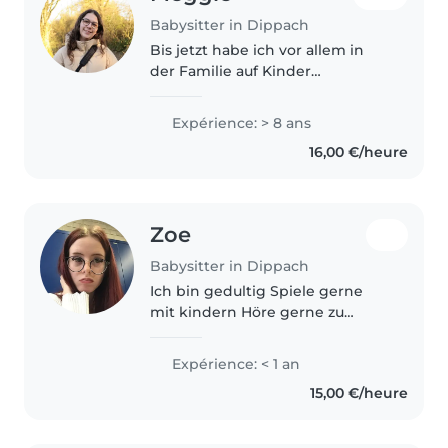
Babysitter in Dippach
Bis jetzt habe ich vor allem in
der Familie auf Kinder
aufgepasst, aber durch meine
Geschwister und Cousinen habe
Expérience: > 8 ans
ich eigentlich schon mein
16,00 €/heure
ganzes Leben viel Kontakt mit
Kindern gehabt...
Zoe
Babysitter in Dippach
Ich bin gedultig Spiele gerne
mit kindern Höre gerne zu
Freundlich
Expérience: < 1 an
15,00 €/heure