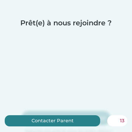
Prêt(e) à nous rejoindre ?
Inscrivez-vous maintenant
Contacter Parent
13
Babysits est gratuit pour les baby-sitters !