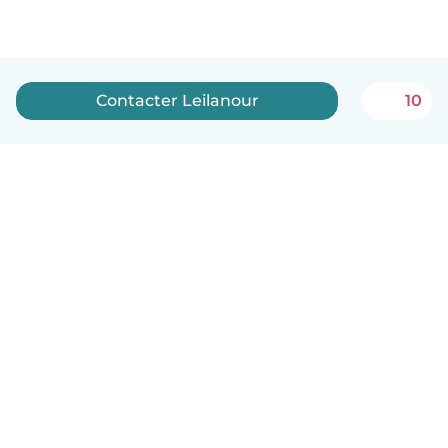
Contacter Leilanour
10
Français
Comment ça marche
Aide
Conditions et confidentialité
Tarifs
Coordonnées de l'entreprise